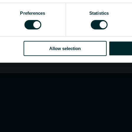
t eller sluttbruker, velg en kategori, så vil vi med 
Preferences
Statistics
Allow selection