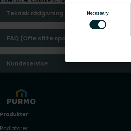
Enten du er konsulent, installatør, arkitekt, grossis
Consent
Teknisk rådgivning
Necessary
Selection
FAQ (Ofte stilte spørsmål)
Kundeservice
Produkter
Radiatorer