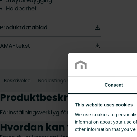
Støyforebygging
Holdbarhet
Produktdatablad
AMA-tekst
Beskrivelse
Nedlastinger
Consent
Produktbeskrivelse
This website uses cookies
Förinställningsverktyg för FVXR.
We use cookies to personalis
information about your use of
Hvordan kan vi hjelpe deg?
other information that you’ve