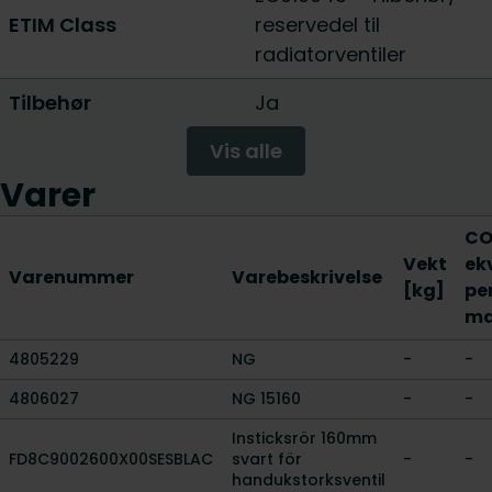
ETIM Class
reservedel til
radiatorventiler
Tilbehør
Ja
Vis alle
Varer
CO
Vekt
ek
Varenummer
Varebeskrivelse
[kg]
pe
ma
4805229
NG
-
-
4806027
NG 15160
-
-
Insticksrör 160mm
FD8C9002600X00SESBLAC
svart för
-
-
handukstorksventil