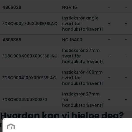
4806028
NGV 15
-
-
Insticksrör angle
FD8C9002700X00SESBLAC
svart för
-
-
handukstorksventil
4806368
NG 15400
-
-
Insticksrör 27mm
FD8C9004000X00SESBLAC
svart för
-
-
handukstorksventil
Insticksrör 400mm
FD8C9004100X00SESBLAC
svart för
-
-
handukstorksventil
Insticksrör 27mm
FD8C9004200X00SE0
för
-
-
handukstorksventil
Hvordan kan vi hjelpe deg?
Enten du er konsulent, installatør, arkitekt, grossist