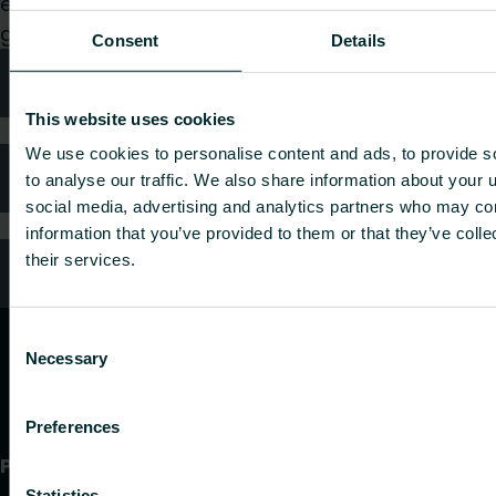
eller sluttbruker, velg en kategori, så vil vi med
glede ta hånd om forespørselen din.
Consent
Details
Teknisk rådgivning
This website uses cookies
We use cookies to personalise content and ads, to provide s
FAQ (Ofte stilte spørsmål)
to analyse our traffic. We also share information about your u
social media, advertising and analytics partners who may com
information that you’ve provided to them or that they’ve coll
their services.
Kundeservice
Consent
Necessary
Selection
Preferences
Produkter
Statistics