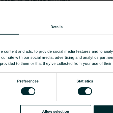
ringer sikrer de pålitelig ytelse
uderer lavblymessing PBT POM og
sje Omfattende utvalgskriterier
lasjonsveiledning sikrer en
Details
EC003024 - Rørdel med 2 ans
e content and ads, to provide social media features and to analy
 our site with our social media, advertising and analytics partn
CuZn36Pb2As (CW602N)
 provided to them or that they’ve collected from your use of their
CuZn36Pb2As (CW602N)
Preferences
Statistics
Vis alle
kt [kg]
CO2/Kg ekvivalent per kg materiale
Allow selection