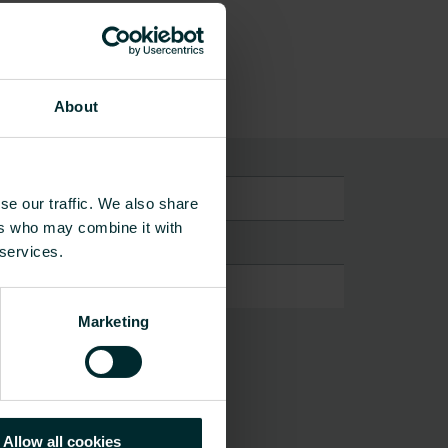
About
lutninger
se our traffic. We also share
ers who may combine it with
 services.
Marketing
Allow all cookies