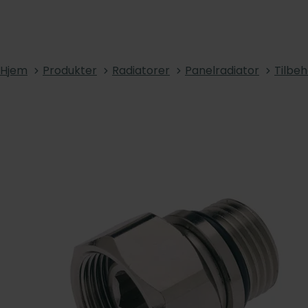
Hjem
Produkter
Radiatorer
Panelradiator
Tilbeh