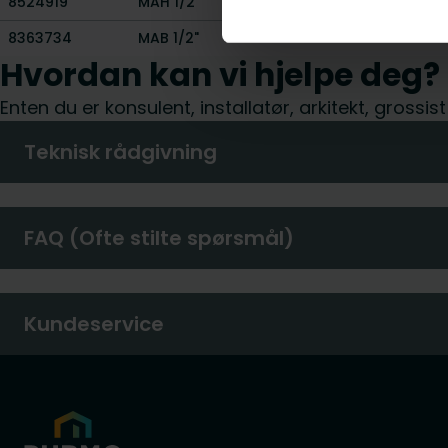
8524919
MAH 1/2”
-
-
8363734
MAB 1/2"
-
-
Hvordan kan vi hjelpe deg?
Enten du er konsulent, installatør, arkitekt, grossis
Teknisk rådgivning
FAQ (Ofte stilte spørsmål)
Kundeservice