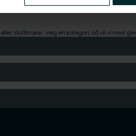
-
-
t eller sluttbruker, velg en kategori, så vil vi med 