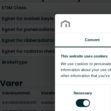
ETIM Class
Egnet for sveiset bøyle på radiator
Egnet for panelradiator
Egnet for ribberadiator
Consent
Egnet for radiator med rund/skarp topp
This website uses cookies
Brakettype
We use cookies to personalis
information about your use of
other information that you’ve
Varer
Consent
Varenummer
Varebeskrivelse
Høyde 
Necessary
Selection
AGU5BS5115696200
Gulvkonsol Flex T11, FG
-