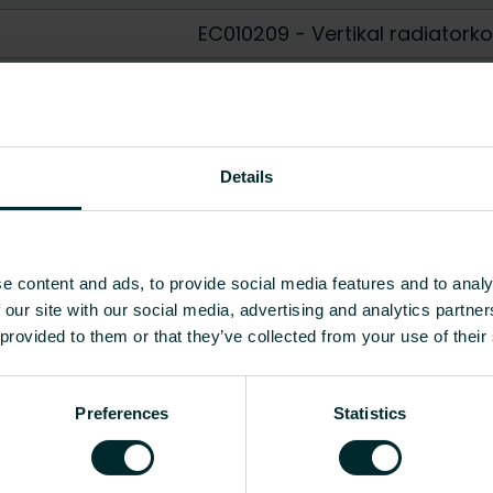
EC010209 - Vertikal radiatorko
Ja
Ja
Ja
Details
Skarp
Gjengeende
e content and ads, to provide social media features and to analy
 our site with our social media, advertising and analytics partn
Vis alle
 provided to them or that they’ve collected from your use of their
[mm]
Vekt [kg]
CO2/Kg ekvivalent per kg material
Preferences
Statistics
-
-