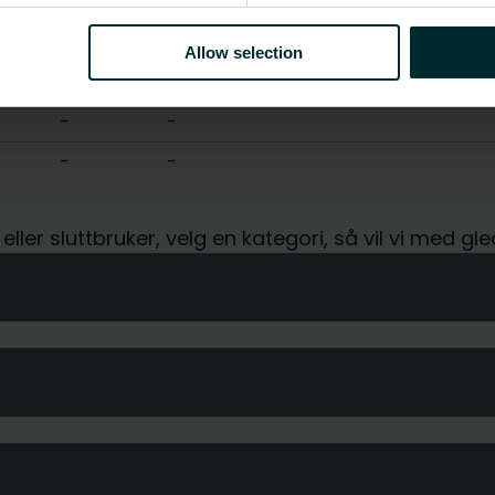
-
-
-
-
Allow selection
-
-
-
-
-
-
t eller sluttbruker, velg en kategori, så vil vi med 