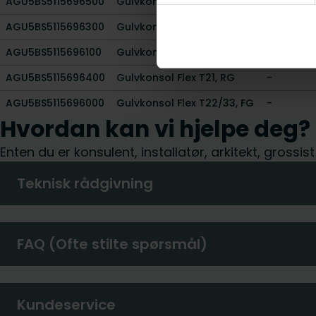
AGU5BS5115696500
Gulvkonsol Flex T11, RG
-
AGU5BS5115696300
Gulvkonsol Flex T22/33, RG
-
AGU5BS5115696100
Gulvkonsol Flex T21, FG
-
AGU5BS5115696400
Gulvkonsol Flex T21, RG
-
AGU5BS5115696000
Gulvkonsol Flex T22/33, FG
-
Hvordan kan vi hjelpe deg?
Enten du er konsulent, installatør, arkitekt, grossis
Teknisk rådgivning
FAQ (Ofte stilte spørsmål)
Kundeservice