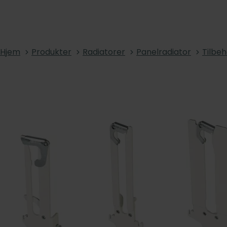
Hjem
Produkter
Radiatorer
Panelradiator
Tilbeh