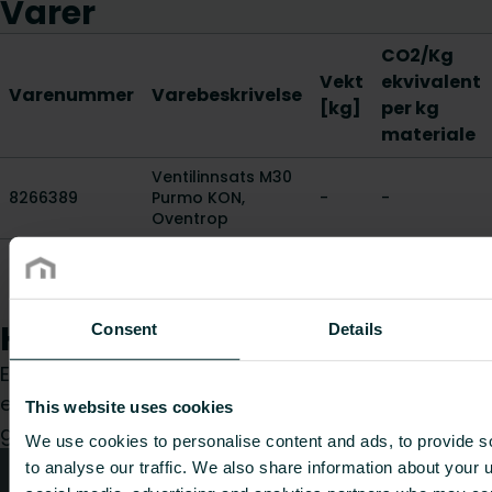
Varer
CO2/Kg
Vekt
ekvivalent
Varenummer
Varebeskrivelse
[kg]
per kg
materiale
Ventilinnsats M30
8266389
Purmo KON,
-
-
Oventrop
Ventilinnsats
8271551
Purmo M30
0.055
-
Oventrop
Hvordan kan vi hjelpe deg?
Consent
Details
Enten du er konsulent, installatør, arkitekt, grossist
eller sluttbruker, velg en kategori, så vil vi med
This website uses cookies
glede ta hånd om forespørselen din.
We use cookies to personalise content and ads, to provide s
to analyse our traffic. We also share information about your u
Teknisk rådgivning