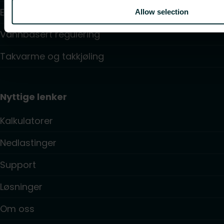
Elektrisk styring
Allow selection
Vannbasert regulering
Takvarme og takkjøling
Nyttige lenker
Kalkulatorer
Nedlastinger
Support
Løsninger
Om oss