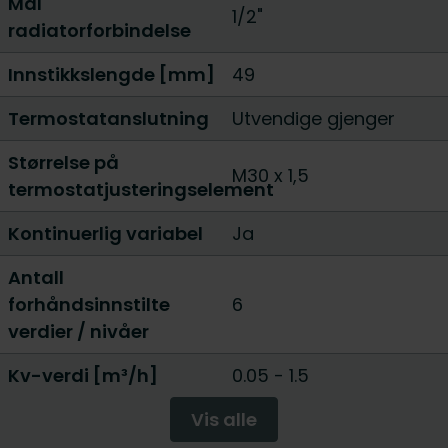
Mål
1/2"
radiatorforbindelse
Innstikkslengde [mm]
49
Termostatanslutning
Utvendige gjenger
Størrelse på
M30 x 1,5
termostatjusteringselement
Kontinuerlig variabel
Ja
Antall
forhåndsinnstilte
6
verdier / nivåer
Kv-verdi [m³/h]
0.05 - 1.5
Vis alle