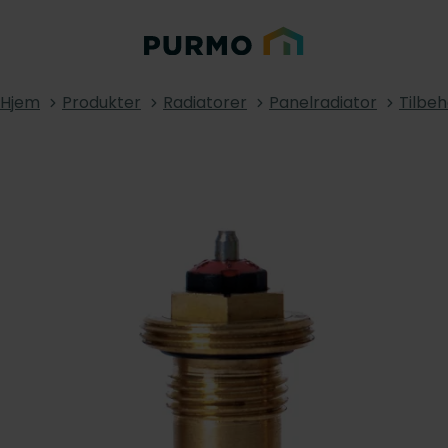
Hjem
Produkter
Radiatorer
Panelradiator
Tilbeh