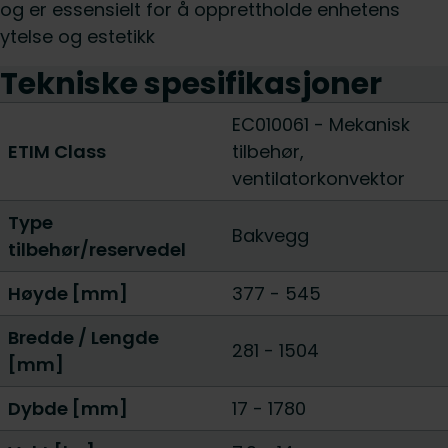
og er essensielt for å opprettholde enhetens
ytelse og estetikk
Tekniske spesifikasjoner
EC010061 - Mekanisk
ETIM Class
tilbehør,
ventilatorkonvektor
Type
Bakvegg
tilbehør/reservedel
Høyde [mm]
377
-
545
Bredde / Lengde
281
-
1504
[mm]
Dybde [mm]
17
-
1780