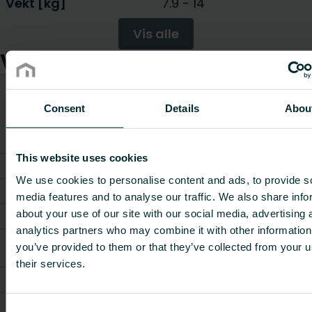
Vekt [kg]
7.9
-
14
Vis alle
Varer
CO2/Kg
Vekt
ekvival
Consent
Details
Abou
Varenummer
Varebeskrivelse
[kg]
per kg
materi
This website uses cookies
AZ500007524424N0
-
9.24
-
We use cookies to personalise content and ads, to provide s
AZ500007524434N0
-
10.48
-
media features and to analyse our traffic. We also share info
about your use of our site with our social media, advertising 
AZ500007524444N0
-
12.34
-
analytics partners who may combine it with other information
Vido Vertikal kåpa
AZ500007524412N0
7.9
-
you’ve provided to them or that they’ve collected from your u
(vit) VSI 7-2p
their services.
AZ500007524414N0
Kåpa VSI 7, 4 RÖR
7.9
-
Vido Vertikal kåpa
AZ500007524422N0
9.24
-
Consent