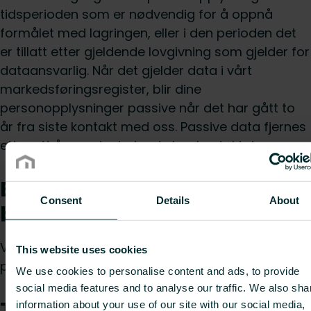
tidsperioden som er nødvendig for å oppnå
formålet med lagringen, eller i den perioden det
er tillatt etter gjeldende lovgivning som gjelder for
dataansvarlig. Når det gjelder data i vårt
markedsføringsregister, blir dine
personopplysninger passive når det har gått to
år fra siste kontakt med oss. Passive data fjernes
etter ett år, med mindre du har kontaktet oss.
Bruk av automatisert
Consent
Details
About
beslutningstaking
Vi bruker ikke automatisert beslutningstaking eller
This website uses cookies
profilering.
We use cookies to personalise content and ads, to provide
social media features and to analyse our traffic. We also sha
Tredjeparter
information about your use of our site with our social media,