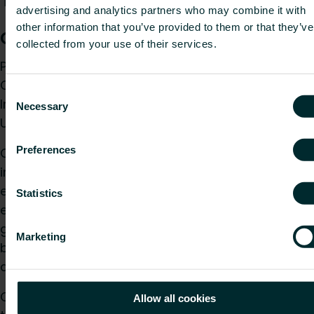
advertising and analytics partners who may combine it with
other information that you’ve provided to them or that they’ve
CloudFlare (CDN)
collected from your use of their services.
På dette nettstedet bruker vi tjenesten Cloudflare
CDN (Content Distribution Network) til Cloudflare,
Consent
Inc., 101 Townsend St, San Francisco, CA 94107,
Necessary
Selection
USA.
Preferences
Cloudflare leverer raske globale tjenester via
intern CDN (Content Distribution Network) og
ekstra sikkerhet mot DDoS-angrep. Alle data til
Statistics
eller fra dette nettstedet passerer gjennom det
globale nettverket til CloudFlare, Inc. Dataene
Marketing
bufres og tilgangen logges. Nærmeste
datasenter brukes derfor regelmessig.
CloudFlare drifter også data utenfor EU. I henhold
Allow all cookies