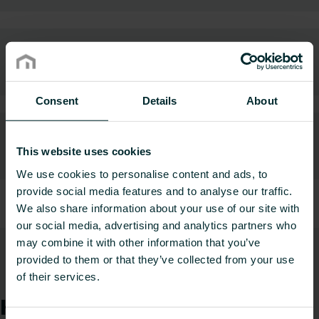
ISO 45001 sertifikāti
Consent
Details
About
This website uses cookies
ISO 50001 sertifikāti
We use cookies to personalise content and ads, to
Ātra piekļuve
provide social media features and to analyse our traffic.
We also share information about your use of our site with
our social media, advertising and analytics partners who
may combine it with other information that you’ve
provided to them or that they’ve collected from your use
Garantijas
of their services.
Kā mēs varam Jums