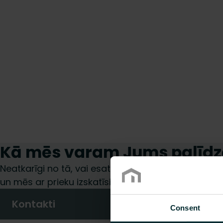
Kā mēs varam Jums palīdz
Neatkarīgi no tā, vai esat specifikāciju izstrādātājs,
un mēs ar prieku izskatīsim jūsu pieprasījumu.
Kontakti
Consent