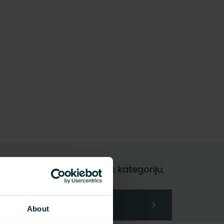
i gala lietotājs, izvēlieties kategoriju,
About