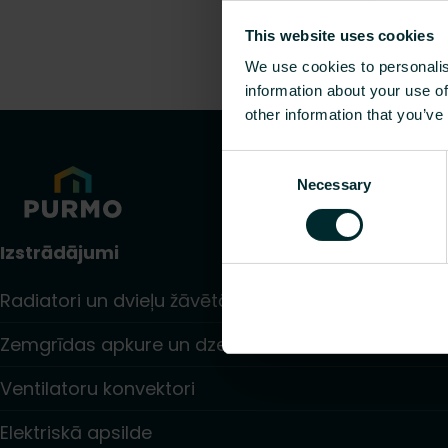
This website uses cookies
We use cookies to personalis
information about your use of
other information that you’ve
Consent
Necessary
Selection
Izstrādājumi
Radiatori un dvieļu žāvētāji
Zemgrīdas apkure un dzesēšana
Ventilatoru konvektori
Elektriskā apsilde