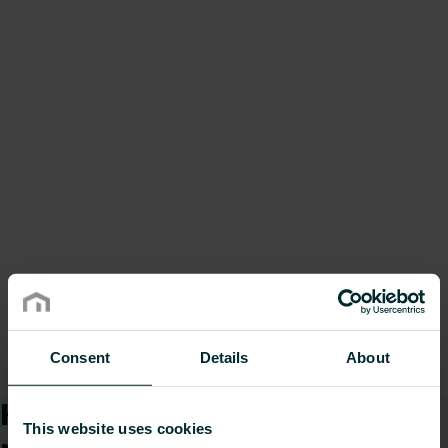
Consent
Details
About
Kā mēs varam Jums
This website uses cookies