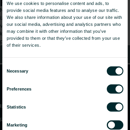
palīdzēt?
We use cookies to personalise content and ads, to
Neatkarīgi no tā, vai esat specifikāciju
provide social media features and to analyse our traffic.
izstrādātājs, uzstādītājs, arhitekts, plānotājs,
We also share information about your use of our site with
our social media, advertising and analytics partners who
vairumtirgotājs vai gala lietotājs, izvēlieties
may combine it with other information that you’ve
kategoriju, un mēs ar prieku izskatīsim jūsu
provided to them or that they’ve collected from your use
pieprasījumu.
of their services.
Kontakti
Consent
Necessary
Selection
Preferences
Izstrādājumi
Statistics
Radiatori un dvieļu žāvētāji
Marketing