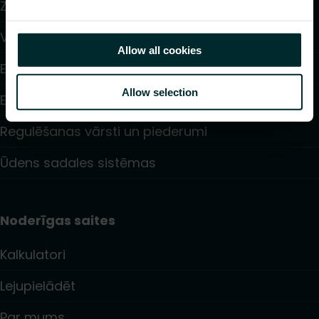
Zemgrīdas apkure un dzesēšana
Ventilatoru konvektori
Allow all cookies
Elektriskā apsilde
Allow selection
Elektroniskā vadība
Regulēšanas vārsti un piederumi
Ūdens sadales sistēmas
Noderīgas saites
Kalkulatori
Lejupielādēt
Par mums