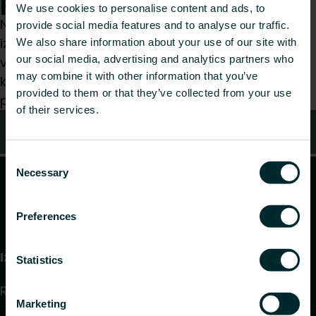
palīdzēt?
We use cookies to personalise content and ads, to
Neatkarīgi no tā, vai esat specifikāciju
provide social media features and to analyse our traffic.
izstrādātājs, uzstādītājs, arhitekts, plānotājs,
We also share information about your use of our site with
our social media, advertising and analytics partners who
vairumtirgotājs vai gala lietotājs, izvēlieties
may combine it with other information that you’ve
kategoriju, un mēs ar prieku izskatīsim jūsu
provided to them or that they’ve collected from your use
pieprasījumu.
of their services.
Kontakti
Consent
Necessary
Selection
Preferences
Izstrādājumi
Statistics
Radiatori un dvieļu žāvētāji
Marketing