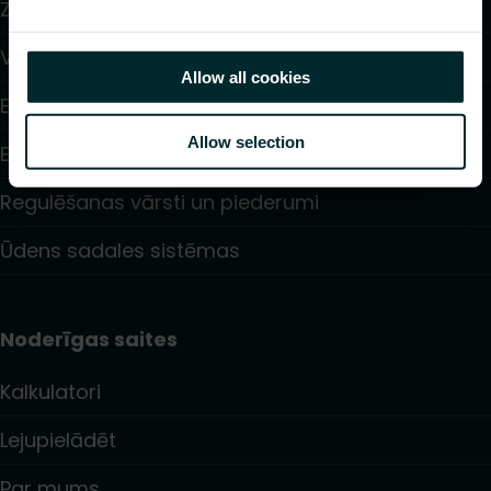
Zemgrīdas apkure un dzesēšana
Ventilatoru konvektori
Allow all cookies
Elektriskā apsilde
Allow selection
Elektroniskā vadība
Regulēšanas vārsti un piederumi
Ūdens sadales sistēmas
Noderīgas saites
Kalkulatori
Lejupielādēt
Par mums