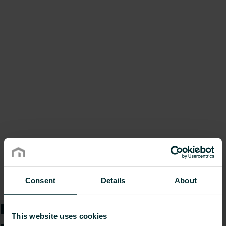
Consent
Details
About
Kā mēs varam Jums
This website uses cookies