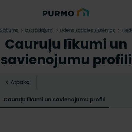
Sākums
Izstrādājumi
Ūdens sadales sistēmas
Pied
Cauruļu līkumi un
savienojumu profili
Atpakaļ
Cauruļu līkumi un savienojumu profili