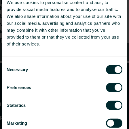
We use cookies to personalise content and ads, to
Neatkarīgi no tā, vai esat specifikāciju
provide social media features and to analyse our traffic.
izstrādātājs, uzstādītājs, arhitekts, plānotājs,
We also share information about your use of our site with
vairumtirgotājs vai gala lietotājs, izvēlieties
our social media, advertising and analytics partners who
may combine it with other information that you’ve
kategoriju, un mēs ar prieku izskatīsim jūsu
provided to them or that they’ve collected from your use
pieprasījumu.
of their services.
Kontakti
Consent
Necessary
Selection
Preferences
Izstrādājumi
Statistics
Radiatori un dvieļu žāvētāji
Marketing