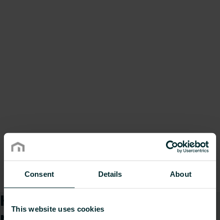
Consent
Details
About
Kā mēs varam Jums
This website uses cookies
palīdzēt?