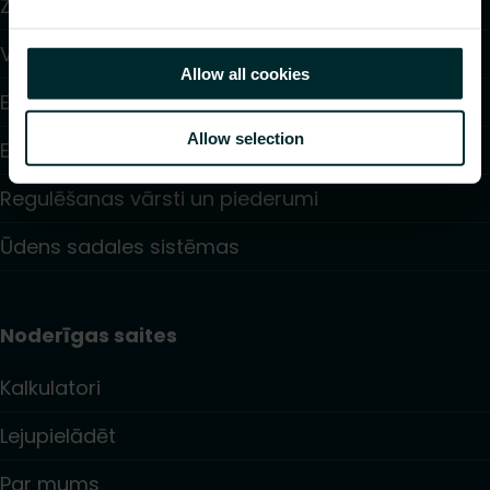
Zemgrīdas apkure un dzesēšana
Ventilatoru konvektori
Allow all cookies
Elektriskā apsilde
Allow selection
Elektroniskā vadība
Regulēšanas vārsti un piederumi
Ūdens sadales sistēmas
Noderīgas saites
Kalkulatori
Lejupielādēt
Par mums