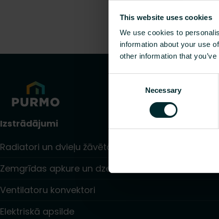
This website uses cookies
We use cookies to personalis
information about your use of
other information that you’ve
Consent
Necessary
Selection
Izstrādājumi
Radiatori un dvieļu žāvētāji
Zemgrīdas apkure un dzesēšana
Ventilatoru konvektori
Elektriskā apsilde