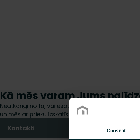
Kā mēs varam Jums palīdz
Neatkarīgi no tā, vai esat specifikāciju izstrādātājs,
un mēs ar prieku izskatīsim jūsu pieprasījumu.
Kontakti
Consent