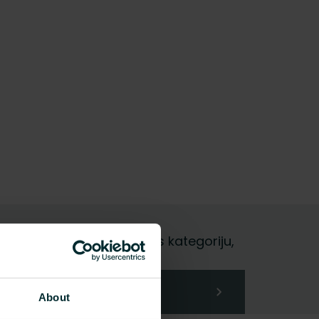
i gala lietotājs, izvēlieties kategoriju,
About