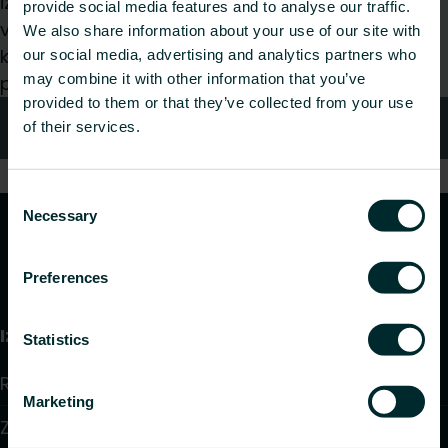
izstrādātājs, uzstādītājs, arhitekts, plānotājs,
provide social media features and to analyse our traffic.
vairumtirgotājs vai gala lietotājs, izvēlieties
We also share information about your use of our site with
kategoriju, un mēs ar prieku izskatīsim jūsu
our social media, advertising and analytics partners who
may combine it with other information that you’ve
pieprasījumu.
provided to them or that they’ve collected from your use
Kontakti
of their services.
Consent
Necessary
Selection
Preferences
Izstrādājumi
Statistics
Radiatori un dvieļu žāvētāji
Marketing
Zemgrīdas apkure un dzesēšana