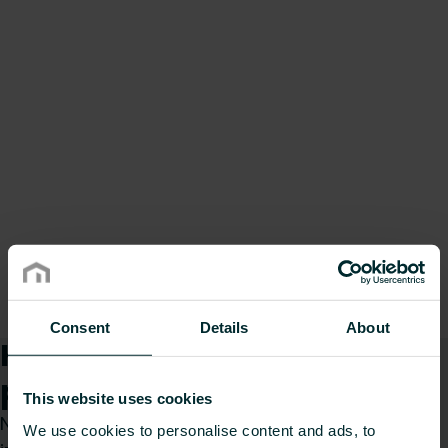
Consent
Details
About
Kā mēs varam Jums
palīdzēt?
This website uses cookies
Neatkarīgi no tā, vai esat specifikāciju
We use cookies to personalise content and ads, to