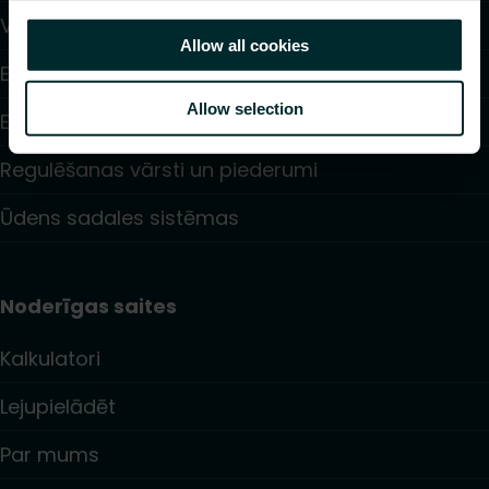
Ventilatoru konvektori
Allow all cookies
Elektriskā apsilde
Allow selection
Elektroniskā vadība
Regulēšanas vārsti un piederumi
Ūdens sadales sistēmas
Noderīgas saites
Kalkulatori
Lejupielādēt
Par mums