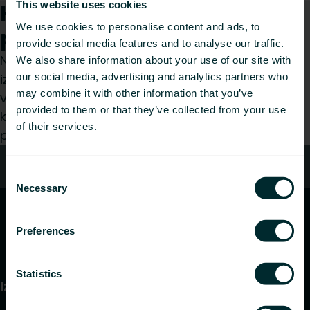
This website uses cookies
Kā mēs varam Jums
We use cookies to personalise content and ads, to
palīdzēt?
provide social media features and to analyse our traffic.
Neatkarīgi no tā, vai esat specifikāciju
We also share information about your use of our site with
our social media, advertising and analytics partners who
izstrādātājs, uzstādītājs, arhitekts, plānotājs,
may combine it with other information that you’ve
vairumtirgotājs vai gala lietotājs, izvēlieties
provided to them or that they’ve collected from your use
kategoriju, un mēs ar prieku izskatīsim jūsu
of their services.
pieprasījumu.
Kontakti
Consent
Necessary
Selection
Preferences
Statistics
Izstrādājumi