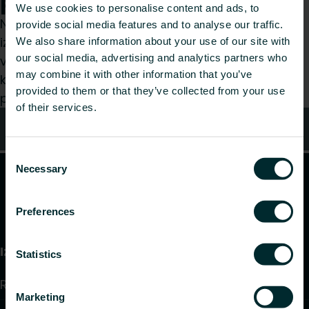
palīdzēt?
We use cookies to personalise content and ads, to
Neatkarīgi no tā, vai esat specifikāciju
provide social media features and to analyse our traffic.
izstrādātājs, uzstādītājs, arhitekts, plānotājs,
We also share information about your use of our site with
our social media, advertising and analytics partners who
vairumtirgotājs vai gala lietotājs, izvēlieties
may combine it with other information that you’ve
kategoriju, un mēs ar prieku izskatīsim jūsu
provided to them or that they’ve collected from your use
pieprasījumu.
of their services.
Kontakti
Consent
Necessary
Selection
Preferences
Izstrādājumi
Statistics
Radiatori un dvieļu žāvētāji
Marketing