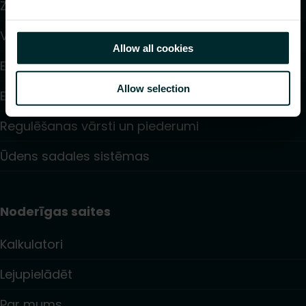
Zemgrīdas apkure un dzesēšana
Ventilatoru konvektori
Allow all cookies
Elektriskā apsilde
Allow selection
Elektroniskā vadība
Regulēšanas vārsti un piederumi
Ūdens sadales sistēmas
Noderīgas saites
Kalkulatori
Lejupielādēt
Par mums