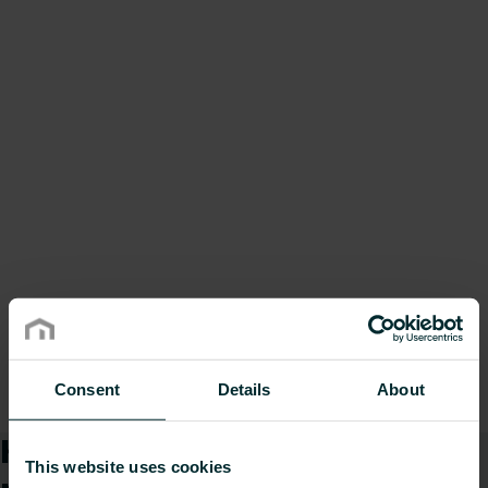
Consent
Details
About
Kā mēs varam Jums
This website uses cookies