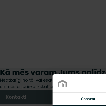
Kā mēs varam Jums palīdz
Neatkarīgi no tā, vai esat specifikāciju izstrādātājs,
un mēs ar prieku izskatīsim jūsu pieprasījumu.
Kontakti
Consent