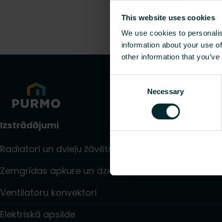
This website uses cookies
We use cookies to personalis
information about your use of
other information that you’ve
Consent
Necessary
Selection
Izstrādājumi
Radiatori un dvieļu žāvētāji
Zemgrīdas apkure un dzesēšana
Ventilatoru konvektori
Elektriskā apsilde