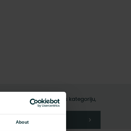
i gala lietotājs, izvēlieties kategoriju,
About