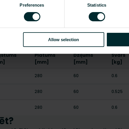
Preferences
Statistics
Nē
None
Rādīt visu
Allow selection
gstums
Platums
Dziļums
Svars
m]
[mm]
[mm]
[kg]
280
60
0.6
280
60
0.525
280
60
0.6
ēt?