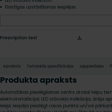
LED statusa indikatori
Elastīgas uzstādīšanas iespējas
Prescription text
Apraksts
Tehniskās specifikācijas
Lejupielādes
Produkta apraksts
Automātikas pieslēgšanas centrs drošai telpu ter
elektroinstalācijai; LED stāvokļa indikācija; ārēj
ieeja; iespēja pieslēgt rasas punkta un/vai pārka