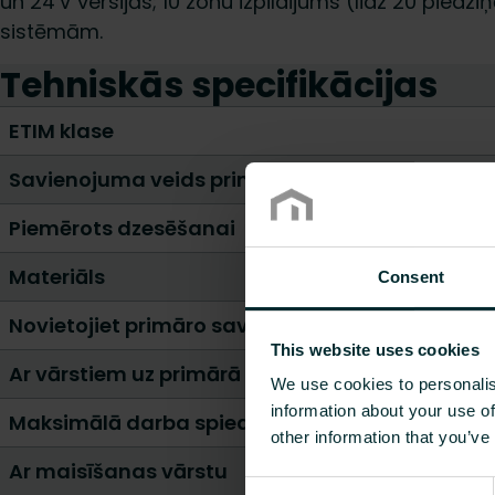
un 24 V versijās; 10 zonu izpildījums (līdz 20 pie
sistēmām.
Tehniskās specifikācijas
ETIM klase
Savienojuma veids primārajā pusē
Piemērots dzesēšanai
Materiāls
Consent
Novietojiet primāro savienojumu
This website uses cookies
Ar vārstiem uz primārā savienojuma
We use cookies to personalis
information about your use of
Maksimālā darba spiediena [bar]
other information that you’ve
Ar maisīšanas vārstu
Consent