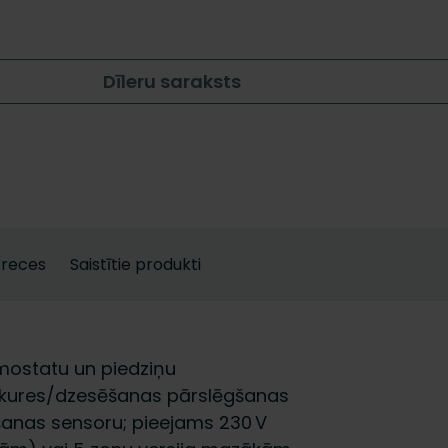
Dīleru saraksts
Preces
Saistītie produkti
mostatu un piedziņu
a apkures/dzesēšanas pārslēgšanas
ršanas sensoru; pieejams 230 V