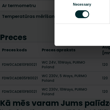
Necessary
Selection
Ar termometru
Temperatūras mērīšanas piegāde
Preces
Au
Preces kods
Preces apraksts
[m
WC 24V, 10Ways, PURMO
FDW0CADB10FB0021
120
Poland
WC 230V, 5 Ways, PURMO
FDW3CADB05FB0021
120
Poland
WC 230V, 10Ways, PURMO
FDW3CADB10FB0021
120
Poland
Kā mēs varam Jums palīdz