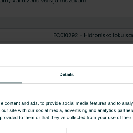
dziņām) vai 5 zonu versija mazākām
EC010292 - Hidronisko loku sad
2-pipe
Jā
Plastmasa
Details
Apakšējā
Nē
e content and ads, to provide social media features and to analy
 our site with our social media, advertising and analytics partn
0
 provided to them or that they’ve collected from your use of their
Nē