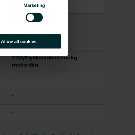
Marketing
Allow all cookies
CO2/Kg ekvivalents uz kg
materiāla
-
-
-