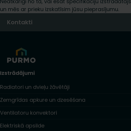
Neatkarīgi no tā, vai esat specifikāciju izstrādātājs,
un mēs ar prieku izskatīsim jūsu pieprasījumu.
Kontakti
Izstrādājumi
Radiatori un dvieļu žāvētāji
Zemgrīdas apkure un dzesēšana
Ventilatoru konvektori
Elektriskā apsilde