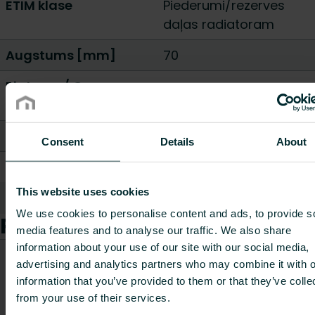
ETIM klase
Piederumi/rezerves
daļas radiatoram
Augstums [mm]
70
Platums / Garums
70
[mm]
Dziļums [mm]
25
Consent
Details
About
Svars [kg]
0.62
This website uses cookies
Rādīt visu
We use cookies to personalise content and ads, to provide s
Preces
media features and to analyse our traffic. We also share
information about your use of our site with our social media,
CO2/Kg
advertising and analytics partners who may combine it with o
Preces
Svars
ekvivalents
Preces kods
information that you’ve provided to them or that they’ve colle
apraksts
[kg]
uz kg
from your use of their services.
materiāla