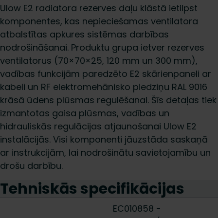
Ulow E2 radiatora rezerves daļu klāstā ietilpst
komponentes, kas nepieciešamas ventilatora
atbalstītas apkures sistēmas darbības
nodrošināšanai. Produktu grupa ietver rezerves
ventilatorus (70×70×25, 120 mm un 300 mm),
vadības funkcijām paredzēto E2 skārienpaneli ar
kabeli un RF elektromehānisko piedziņu RAL 9016
krāsā ūdens plūsmas regulēšanai. Šīs detaļas tiek
izmantotas gaisa plūsmas, vadības un
hidrauliskās regulācijas atjaunošanai Ulow E2
instalācijās. Visi komponenti jāuzstāda saskaņā
ar instrukcijām, lai nodrošinātu savietojamību un
drošu darbību.
Tehniskās specifikācijas
EC010858 -