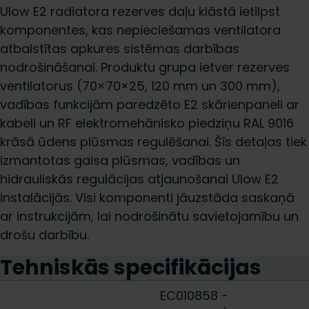
Ulow E2 radiatora rezerves daļu klāstā ietilpst
komponentes, kas nepieciešamas ventilatora
atbalstītas apkures sistēmas darbības
nodrošināšanai. Produktu grupa ietver rezerves
ventilatorus (70×70×25, 120 mm un 300 mm),
vadības funkcijām paredzēto E2 skārienpaneli ar
kabeli un RF elektromehānisko piedziņu RAL 9016
krāsā ūdens plūsmas regulēšanai. Šīs detaļas tiek
izmantotas gaisa plūsmas, vadības un
hidrauliskās regulācijas atjaunošanai Ulow E2
instalācijās. Visi komponenti jāuzstāda saskaņā
ar instrukcijām, lai nodrošinātu savietojamību un
drošu darbību.
Tehniskās specifikācijas
EC010858 -