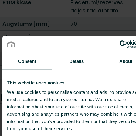
ETIM klase
Piederumi/rezerves
daļas radiatoram
Augstums [mm]
70
Platums / Garums
70
[mm]
Dziļums [mm]
25
Consent
Details
About
Svars [kg]
0.62
This website uses cookies
Rādīt visu
We use cookies to personalise content and ads, to provide s
Preces
media features and to analyse our traffic. We also share
information about your use of our site with our social media,
CO2/Kg
advertising and analytics partners who may combine it with o
Preces
Svars
ekvivalents
Preces kods
information that you’ve provided to them or that they’ve colle
apraksts
[kg]
uz kg
from your use of their services.
materiāla