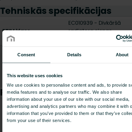
Tehniskās specifikācijas
EC010939 - Divkāršā
ETIM klase
radiatora sienas
konsoles
Piemērots radiatoram
Consent
Details
About
ar apaļu/ass
Asas
augšpusi
This website uses cookies
Rādīt visu
We use cookies to personalise content and ads, to provide s
Preces
media features and to analyse our traffic. We also share
information about your use of our site with our social media,
CO2/Kg
advertising and analytics partners who may combine it with o
Preces
Svars
ekvivalents
information that you’ve provided to them or that they’ve colle
Preces kods
apraksts
[kg]
uz kg
from your use of their services.
materiāla