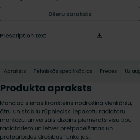
Dīleru saraksts
Prescription text
Apraksts
Tehniskās specifikācijas
Preces
Uz au
Produkta apraksts
Monclac sienas kronšteins nodrošina vienkāršu,
ātru un stabilu rūpnieciski iepakotu radiatoru
montāžu; universāls dizains piemērots visu tipu
radiatoriem un ietver pretpacelšanas un
pretpārbīdes drošības funkcijas.