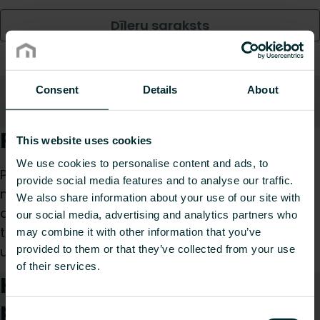
Dīleru saraksts
Consent
Details
About
Apraksts
Uz augšu
Produkta apraksts
This website uses cookies
We use cookies to personalise content and ads, to
Purmo TRV2 ir termostatiskā radiatora galva
provide social media features and to analyse our traffic.
modernām centrālās apkures sistēmām. Tā
We also share information about your use of our site with
aprīkota ar integrētu šķidruma sensoru precīzai
our social media, advertising and analytics partners who
temperatūras regulēšanai, nodrošinot vienkāršu
may combine it with other information that you’ve
provided to them or that they’ve collected from your use
uzstādīšanu un minimālas apkopes prasības.
of their services.
Kā mēs varam Jums
palīdzēt?
Consent