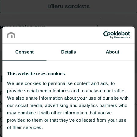
Dīleru saraksts
Prescription text
Consent
Details
About
Apraksts
Uz augšu
This website uses cookies
Produkta apraksts
We use cookies to personalise content and ads, to
provide social media features and to analyse our traffic.
Purmo Cliprail sistēma nodrošina drošu Floortec
We also share information about your use of our site with
grīdas apkures cauruļu stiprināšanu pie izolācijas,
our social media, advertising and analytics partners who
izmantojot U-veida stiprinājumus; izmantojama
may combine it with other information that you’ve
gan tradicionālajos, gan šķidrajos klonos;
provided to them or that they’ve collected from your use
caurules ieklāšana serpentīna rakstā nodrošina
of their services.
optimālu siltuma izkliedi.