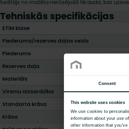
turētājs no matēta nerūsējošā tērauda, kas uzsver
Tehniskās specifikācijas
ETIM klase
Piederuma/rezerves daļas veids
Piederums
Rezerves daļa
Materiāls
Consent
Virsmu aizsardzība
This website uses cookies
Standarta krāsa
We use cookies to personalis
Krāsa
information about your use of
other information that you’ve