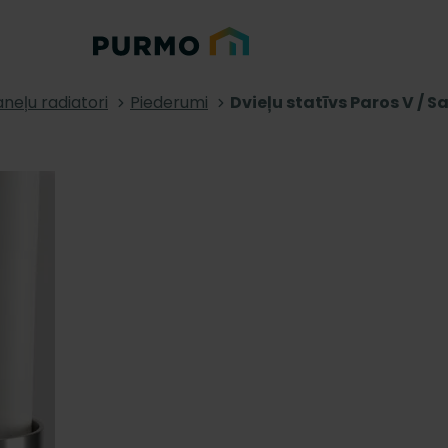
neļu radiatori
Piederumi
Dvieļu statīvs Paros V / S