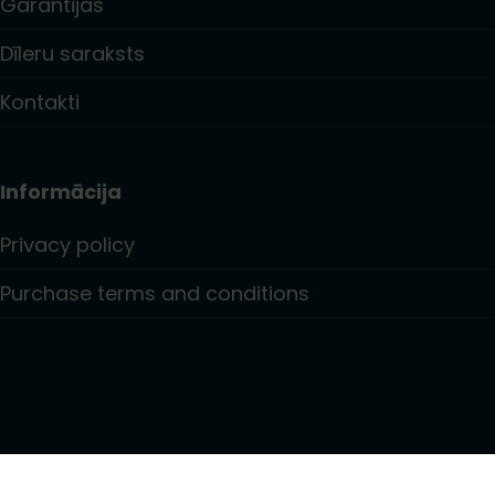
Garantijas
Dīleru saraksts
Kontakti
Informācija
Privacy policy
Purchase terms and conditions