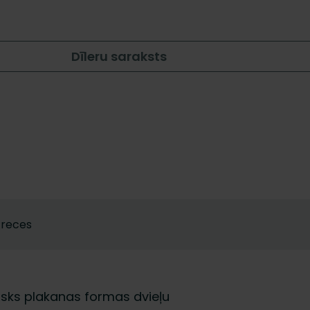
Dīleru saraksts
Preces
isks plakanas formas dvieļu