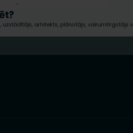
-
ēt?
 uzstādītājs, arhitekts, plānotājs, vairumtirgotājs va