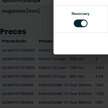
Spīduma pakāpe
Consent
Augstums [mm]
Necessary
Selection
Preces
Preces kods
Preces apraksts
Svars
AZ14BTP0T2140500
PAROS T21 t.bar - 405 mm
1.585
AZ14BTP0T2155500
PAROS T21 t.bar - 555 mm
2
AZ14BTP0T2170500
PAROS T21 t.bar - 705 mm
2.154
AZ14BTP0T2185500
PAROS T21 t.bar - 855 mm
2.44
AZ14BTPST1138000
PAROS/SANBE T11 t.bar 380mm
1.497
AZ14BTPST1153000
PAROS/SANBE T11 t.bar 530mm
1.782
AZ14BTPST1168000
PAROS/SANBE T11 t.bar 680mm
1.861