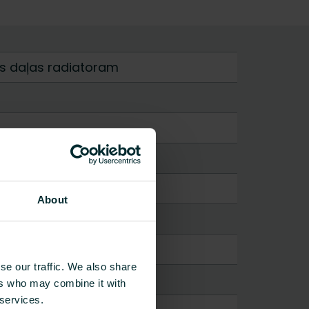
s daļas radiatoram
About
se our traffic. We also share
ers who may combine it with
 services.