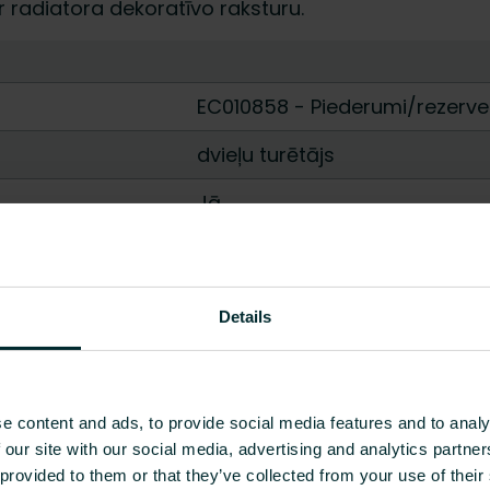
 radiatora dekoratīvo raksturu.
EC010858 - Piederumi/rezerve
dvieļu turētājs
Jā
Nē
Nerūsējošais tērauds
Details
Neapstrādāts
Jā
e content and ads, to provide social media features and to analy
Cits
 our site with our social media, advertising and analytics partn
 provided to them or that they’ve collected from your use of their