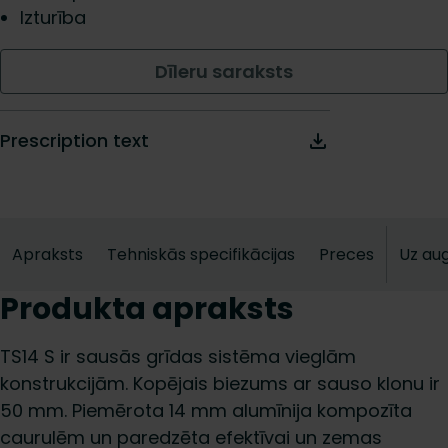
Izturība
Dīleru saraksts
Prescription text
Apraksts
Tehniskās specifikācijas
Preces
Uz au
Produkta apraksts
TS14 S ir sausās grīdas sistēma vieglām
konstrukcijām. Kopējais biezums ar sauso klonu ir
50 mm. Piemērota 14 mm alumīnija kompozīta
caurulēm un paredzēta efektīvai un zemas