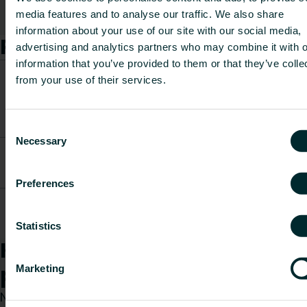
media features and to analyse our traffic. We also share
Rādīt visu
information about your use of our site with our social media,
Preces
advertising and analytics partners who may combine it with o
information that you’ve provided to them or that they’ve colle
CO2/Kg
from your use of their services.
Preces
Svars
ekvivalents
Preces kods
apraksts
[kg]
uz kg
materiāla
Consent
Necessary
Selection
TS14 PE-
FBNAC00000P75800
Foil 0,15
12.2
-
mm
Preferences
TS14 Heat
FBNAG00470009800
leading fin
35
-
1000 mm
Statistics
Kā mēs varam Jums
palīdzēt?
Marketing
Neatkarīgi no tā, vai esat specifikāciju