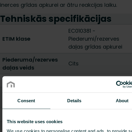
inerces grīdas apkurei ar ātru reakcijas laiku.
Tehniskās specifikācijas
EC010381 -
ETIM klase
Piederumi/rezerves
daļas grīdas apkurei
Piederuma/rezerves
Cits
daļas veids
Augstums [mm]
1
-
300
Platums / Garums
150
-
1000
[mm]
Consent
Details
About
Dziļums [mm]
1000
-
1050
This website uses cookies
Svars [kg]
12.2
-
35
We use cookies to personalise content and ads, to provide s