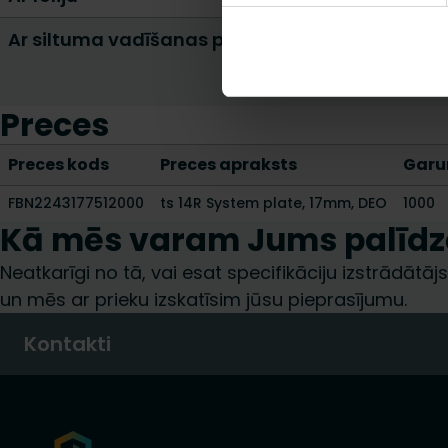
Ar siltuma vadīšanas plati
Preces
Preces kods
Preces apraksts
Garu
FBN2243177512000
ts 14R System plate, 17mm, DEO
1000
Kā mēs varam Jums palīdz
Neatkarīgi no tā, vai esat specifikāciju izstrādātājs,
un mēs ar prieku izskatīsim jūsu pieprasījumu.
Kontakti