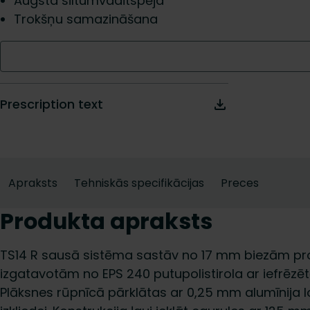
Augsta siltumvadītspēja
Trokšņu samazināšana
Prescription text
Apraksts
Tehniskās specifikācijas
Preces
Produkta apraksts
TS14 R sausā sistēma sastāv no 17 mm biezām pr
izgatavotām no EPS 240 putupolistirola ar iefrēz
Plāksnes rūpnīcā pārklātas ar 0,25 mm alumīnija l