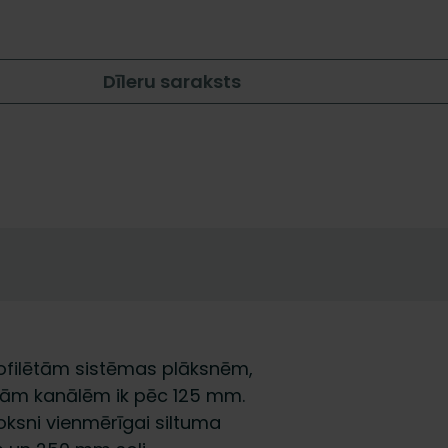
Dīleru saraksts
ofilētām sistēmas plāksnēm,
ētām kanālēm ik pēc 125 mm.
oksni vienmērīgai siltuma