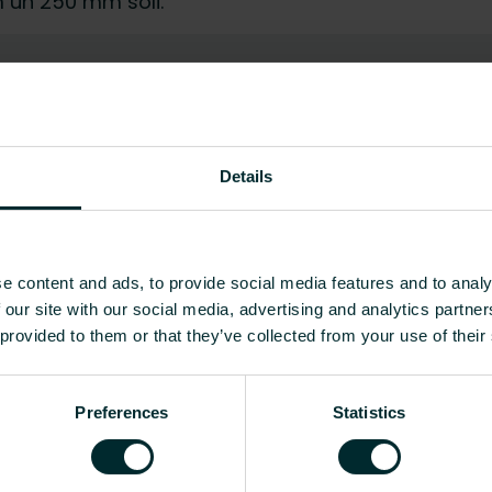
mm un 250 mm soli.
EC011767 - Grīdas apsildes pl
Polistirols (PS)
Details
200
Jā
e content and ads, to provide social media features and to analy
17
 our site with our social media, advertising and analytics partn
 provided to them or that they’ve collected from your use of their
Nē
Jā
Preferences
Statistics
Nē
Nē