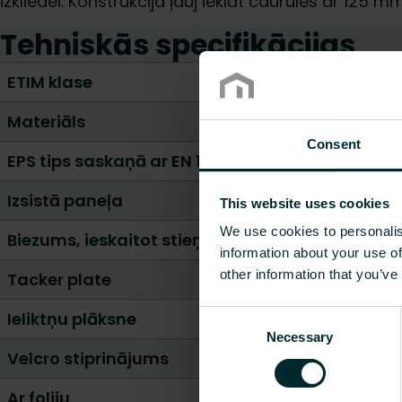
izkliedei. Konstrukcija ļauj ieklāt caurules ar 125 
Tehniskās specifikācijas
ETIM klase
Materiāls
Consent
EPS tips saskaņā ar EN 13163
Izsistā paneļa
This website uses cookies
We use cookies to personalis
Biezums, ieskaitot stieņus [mm]
information about your use of
other information that you’ve
Tacker plate
Ieliktņu plāksne
Consent
Necessary
Selection
Velcro stiprinājums
Ar foliju