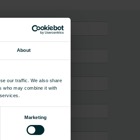
āksne
About
se our traffic. We also share
ers who may combine it with
 services.
Marketing