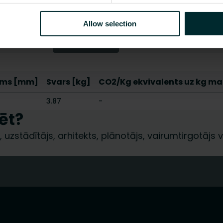
Jā
Allow selection
Rādīt visu
ms [mm]
Svars [kg]
CO2/Kg ekvivalents uz kg ma
3.87
-
ēt?
 uzstādītājs, arhitekts, plānotājs, vairumtirgotājs va