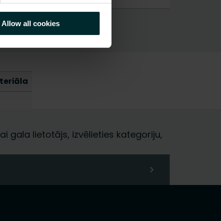
Allow all cookies
teriāla
i gala lietotājs, izvēlieties kategoriju,