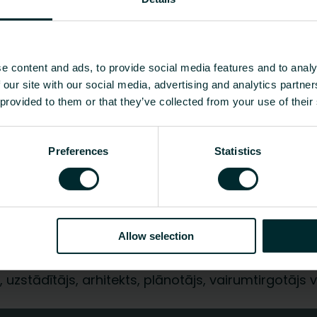
lgmūžīgu veiktspēju un ātru
e content and ads, to provide social media features and to analy
EC010381 - Piederumi/rezerves
 our site with our social media, advertising and analytics partn
 provided to them or that they’ve collected from your use of their
Cits
Rādīt visu
Preferences
Statistics
O2/Kg ekvivalents uz kg materiāla
Allow selection
ēt?
 uzstādītājs, arhitekts, plānotājs, vairumtirgotājs va