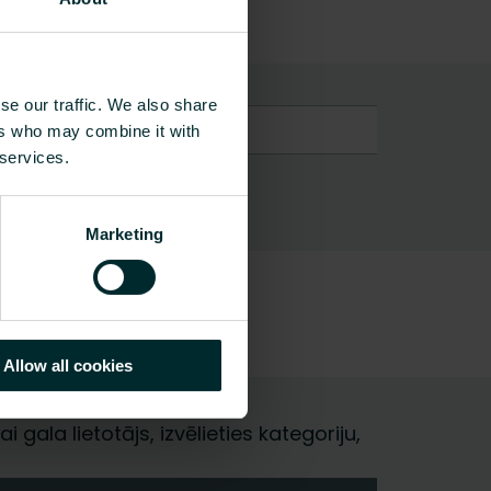
se our traffic. We also share
 daļas grīdas apkurei
ers who may combine it with
 services.
Marketing
Allow all cookies
i gala lietotājs, izvēlieties kategoriju,