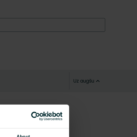
Uz augšu
About