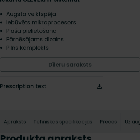
Augsta veiktspēja
Iebūvēts mikroprocesors
Plaša pielietošana
Pārnēsājams dizains
Pilns komplekts
Dīleru saraksts
Prescription text
Apraksts
Tehniskās specifikācijas
Preces
Uz au
Produkta apraksts