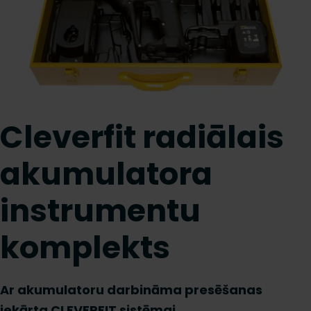
Cleverfit radiālais
akumulatora
instrumentu
komplekts
Ar akumulatoru darbināma presēšanas
iekārta CLEVERFIT sistēmai.