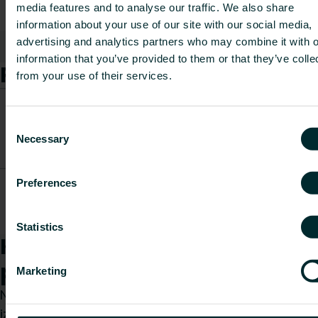
media features and to analyse our traffic. We also share
Dziļums [mm]
510
information about your use of our site with our social media,
advertising and analytics partners who may combine it with o
Rādīt visu
information that you’ve provided to them or that they’ve colle
Preces
from your use of their services.
CO2/Kg
Preces
Garums
ekvivalents
Consent
Preces kods
apraksts
[mm]
uz kg
Necessary
Selection
materiāla
Battery
Preferences
press
FAZTTBPFB53136P0
295
-
machine
Li-Ion
Statistics
Kā mēs varam Jums
palīdzēt?
Marketing
Neatkarīgi no tā, vai esat specifikāciju
izstrādātājs, uzstādītājs, arhitekts, plānotājs,