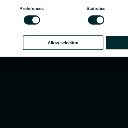
 uzstādītājs, arhitekts, plānotājs, vairumtirgotājs va
Preferences
Statistics
Allow selection