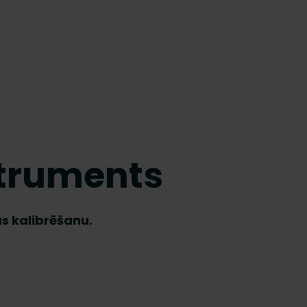
struments
s kalibrēšanu.