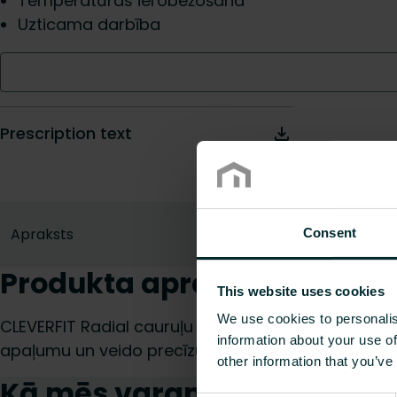
Temperatūras ierobežošana
Uzticama darbība
Prescription text
Apraksts
Consent
Produkta apraksts
This website uses cookies
We use cookies to personalis
CLEVERFIT Radial cauruļu kalibratori diametriem 14
information about your use of
apaļumu un veido precīzu iekšējās malas fāzējum
other information that you’ve
Kā mēs varam Jums palīdz