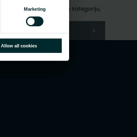
i gala lietotājs, izvēlieties kategoriju,
Marketing
Allow all cookies