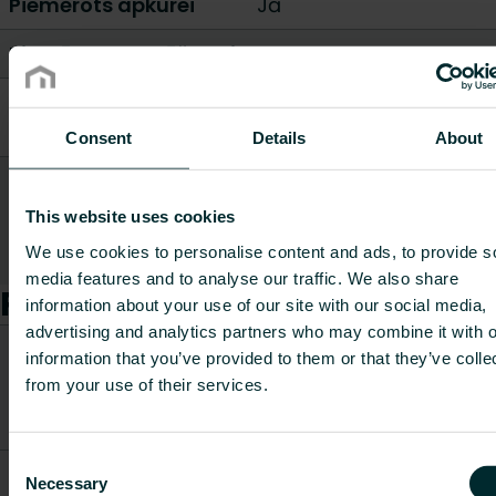
Piemērots apkurei
Jā
Piemērots dzesēšanai
Nē
Regulēšanas
Vaska piepildīts
elements
Consent
Details
About
Regulēšanas
0 - 28
diapazons [°C]
This website uses cookies
We use cookies to personalise content and ads, to provide s
Rādīt visu
media features and to analyse our traffic. We also share
Preces
information about your use of our site with our social media,
advertising and analytics partners who may combine it with o
CO2/Kg
information that you’ve provided to them or that they’ve colle
Preces
Svars
ekvivalents
Preces kods
from your use of their services.
apraksts
[kg]
uz kg
materiāla
Consent
EVOSENSE
Necessary
Selection
FD0T10M3002A28PU0
M30 0-28
0.139
-