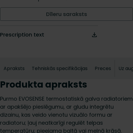
Dīleru saraksts
Prescription text
Apraksts
Tehniskās specifikācijas
Preces
Uz au
Produkta apraksts
Purmo EVOSENSE termostatiskā galva radiatoriem
ar apakšējo pieslēgumu, ar gludu integrētu
dizainu, kas veido vienotu vizuālo formu ar
radiatoru; ļauj neatkarīgi regulēt telpas
temperatūru; pieejama baltā vai melnā krāsā.