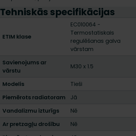
Tehniskās specifikācijas
EC010064 -
Termostatiskais
ETIM klase
regulēšanas galva
vārstam
Savienojums ar
M30 x 1.5
vārstu
Modelis
Tieši
Piemērots radiatoram
Jā
Vandalizmu izturīgs
Nē
Ar pretzagļu drošību
Nē