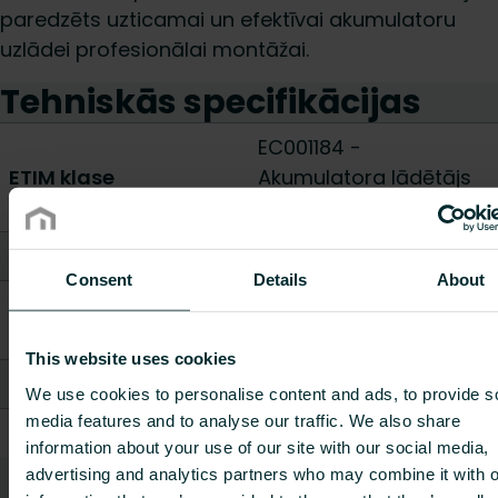
paredzēts uzticamai un efektīvai akumulatoru
uzlādei profesionālai montāžai.
Tehniskās specifikācijas
EC001184 -
ETIM klase
Akumulatora lādētājs
elektriskajiem rīkiem
Augstums [mm]
77
Consent
Details
About
Platums / Garums
120
[mm]
This website uses cookies
Dziļums [mm]
165
We use cookies to personalise content and ads, to provide s
media features and to analyse our traffic. We also share
Svars [kg]
0.48
information about your use of our site with our social media,
advertising and analytics partners who may combine it with o
Rādīt visu