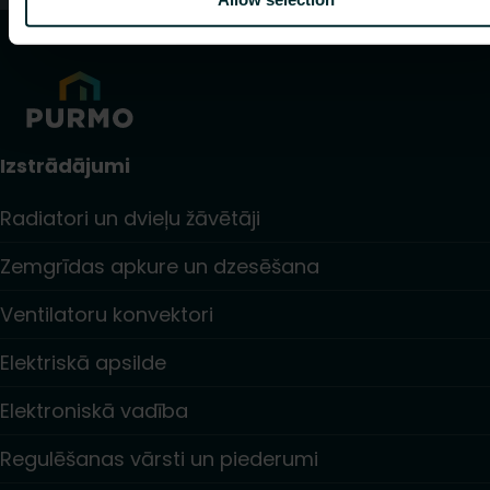
Izstrādājumi
Radiatori un dvieļu žāvētāji
Zemgrīdas apkure un dzesēšana
Ventilatoru konvektori
Elektriskā apsilde
Elektroniskā vadība
Regulēšanas vārsti un piederumi