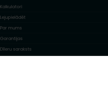
Kalkulatori
Lejupielādēt
Par mums
Garantijas
Dīleru saraksts
Kontakti
Informācija
Privacy policy
Purchase terms and conditions