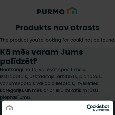
Produkts nav atrasts
The product you're looking for could not be found.
Kā mēs varam Jums
palīdzēt?
Neatkarīgi no tā, vai esat specifikāciju
izstrādātājs, uzstādītājs, arhitekts, plānotājs,
vairumtirgotājs vai gala lietotājs, izvēlieties
kategoriju, un mēs ar prieku izskatīsim jūsu
pieprasījumu.
Kontakti