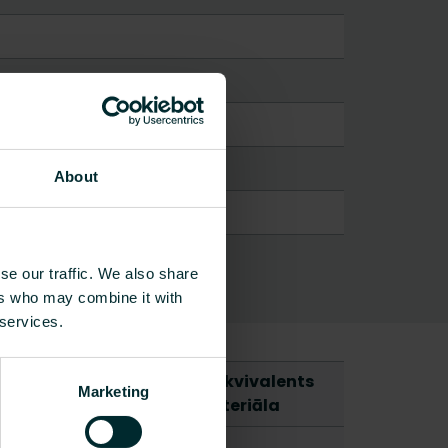
About
se our traffic. We also share
ers who may combine it with
 services.
dens
Svars
CO2/Kg ekvivalents
Marketing
turs [l]
[kg]
uz kg materiāla