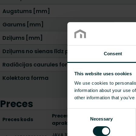
Augstums [mm]
Garums [mm]
Dziļums [mm]
Dziļums no sienas līdz priekšējai pusei [mm]
Consent
Radiācijas caurules forma
This website uses cookies
Kolektora forma
We use cookies to personalis
information about your use of
other information that you’ve
Preces
Consent
Preces
Siltuma emisija
Preces kods
Necessary
Selection
apraksts
442 20 °C - 55/4
JAVA 10T050