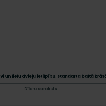
vi un lielu dvieļu ietilpību, standarta baltā krās
Dīleru saraksts