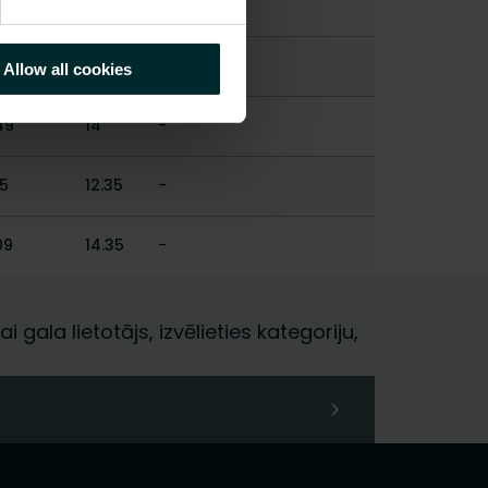
27
6.84
-
22
8.75
-
Allow all cookies
49
14
-
15
12.35
-
09
14.35
-
i gala lietotājs, izvēlieties kategoriju,