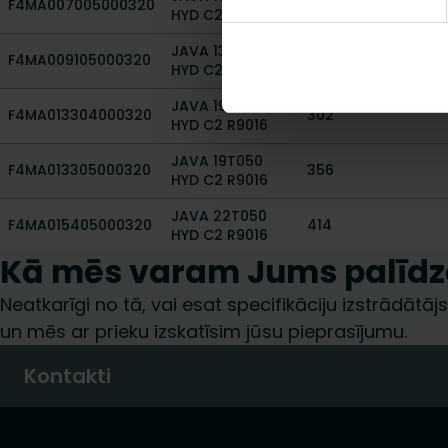
F4MA007005000320
191
HYD C2 R9016
JAVA 13T050
F4MA009105000320
245
HYD C2 R9016
JAVA 19T040
F4MA013304000320
302
HYD C2 R9016
JAVA 19T050
F4MA013305000320
356
HYD C2 R9016
JAVA 22T050
F4MA015405000320
414
HYD C2 R9016
Kā mēs varam Jums palīdz
Neatkarīgi no tā, vai esat specifikāciju izstrādātājs,
un mēs ar prieku izskatīsim jūsu pieprasījumu.
Kontakti