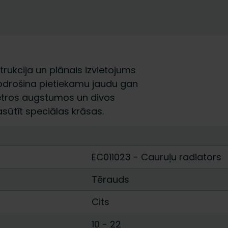
trukcija un plānais izvietojums
 nodrošina pietiekamu jaudu gan
četros augstumos un divos
sūtīt speciālas krāsas.
EC011023 - Cauruļu radiators
Tērauds
Cits
10
-
22