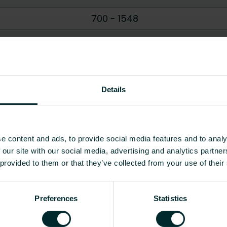
700
-
1548
400
-
500
50
106 - 121
Details
Ovāls
D profils
e content and ads, to provide social media features and to analy
Rādīt visu
 our site with our social media, advertising and analytics partn
 provided to them or that they’ve collected from your use of their
 saskaņā ar EN
Augstums
Garums
Dziļums
Ū
Preferences
Statistics
5 [W]
[mm]
[mm]
[mm]
sa