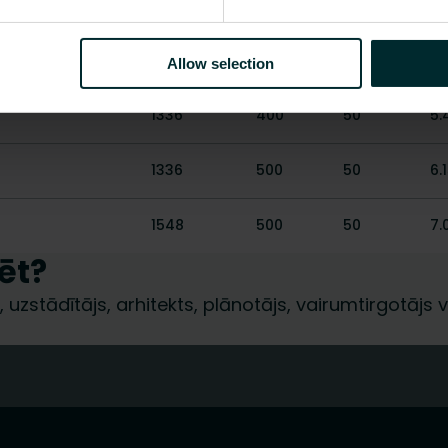
700
500
50
3.
912
500
50
4.
Allow selection
1336
400
50
5.
1336
500
50
6.
1548
500
50
7.
ēt?
 uzstādītājs, arhitekts, plānotājs, vairumtirgotājs va