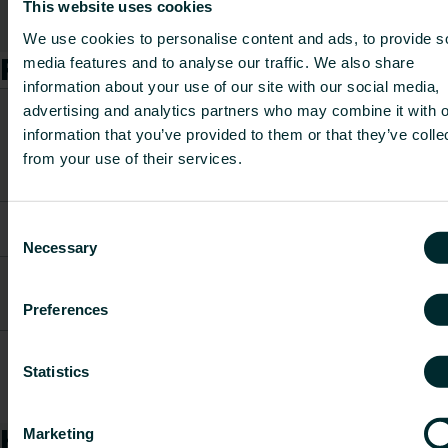
This website uses cookies
Rādīt visu
We use cookies to personalise content and ads, to provide s
Preces
media features and to analyse our traffic. We also share
information about your use of our site with our social media,
CO2/Kg
advertising and analytics partners who may combine it with o
Preces
Svars
ekvivalents
information that you’ve provided to them or that they’ve colle
Preces kods
apraksts
[kg]
uz kg
from your use of their services.
materiāla
Encoiler
FBMAOTHE00P23000
0.8
-
Consent
for tape
Necessary
Selection
Tacker f.
FBMATOOL20P21700
3D-Clips
2.4
-
Preferences
14-20mm
isojet
Adapter f.
Statistics
FBMATOOL20P21900
0.1
-
stapler
tool
Kā mēs varam Jums
Marketing