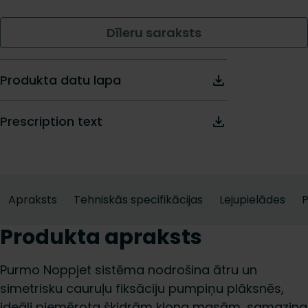
Dīleru saraksts
Produkta datu lapa
Prescription text
Apraksts
Tehniskās specifikācijas
Lejupielādes
Produkta apraksts
Purmo Noppjet sistēma nodrošina ātru un
simetrisku cauruļu fiksāciju pumpiņu plāksnēs,
ideāli piemērota šķidrām klona masām, samazina