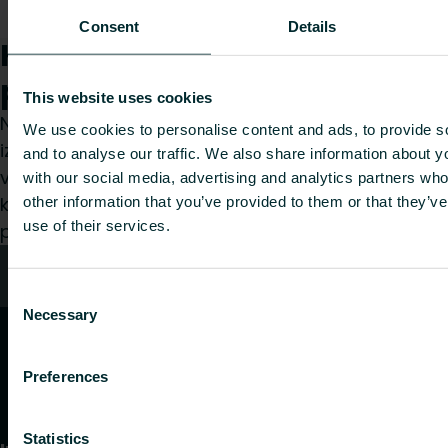
FBLD421158012000
mm, EPS
1000
8.16
-
200, DEO
Consent
Details
Kā mēs varam Jums
palīdzēt?
This website uses cookies
Neatkarīgi no tā, vai esat specifikāciju
We use cookies to personalise content and ads, to provide s
izstrādātājs, uzstādītājs, arhitekts, plānotājs,
and to analyse our traffic. We also share information about yo
vairumtirgotājs vai gala lietotājs, izvēlieties
with our social media, advertising and analytics partners wh
kategoriju, un mēs ar prieku izskatīsim jūsu
other information that you’ve provided to them or that they’v
use of their services.
pieprasījumu.
Kontakti
Consent
Necessary
Selection
Preferences
Statistics