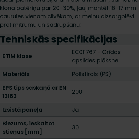
klona patēriņu par 20–30%, ļauj montēt 16–17 mm
caurules vienam cilvēkam, ar melnu aizsargplēvi
pret mitrumu un sadrupšanu;
Tehniskās specifikācijas
EC011767 - Grīdas
ETIM klase
apsildes plāksne
Materiāls
Polistirols (PS)
EPS tips saskaņā ar EN
200
13163
Izsistā paneļa
Jā
Biezums, ieskaitot
30
stieņus [mm]