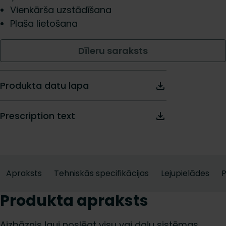
Vienkārša uzstādīšana
Plaša lietošana
Dīleru saraksts
Produkta datu lapa
Prescription text
Apraksts
Tehniskās specifikācijas
Lejupielādes
Produkta apraksts
Aizbāznis ļauj noslēgt visu vai daļu sistēmas,