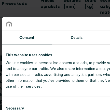
Preces
Garums
Svars
ekvi
Preces kods
apraksts
[mm]
[kg]
uz k
mate
Stop end
FAZ4S16A000000E0
CFpress
31
0.0277
-
16x2
Consent
Details
Stop end
FAZ4S20A000000E0
CFpress
31
0.039
-
20x2
This website uses cookies
Kā mēs varam Jums
We use cookies to personalise content and ads, to provide s
palīdzēt?
and to analyse our traffic. We also share information about yo
Neatkarīgi no tā, vai esat specifikāciju
with our social media, advertising and analytics partners wh
other information that you’ve provided to them or that they’v
izstrādātājs, uzstādītājs, arhitekts, plānotājs,
use of their services.
vairumtirgotājs vai gala lietotājs, izvēlieties
kategoriju, un mēs ar prieku izskatīsim jūsu
pieprasījumu.
Consent
Necessary
Selection