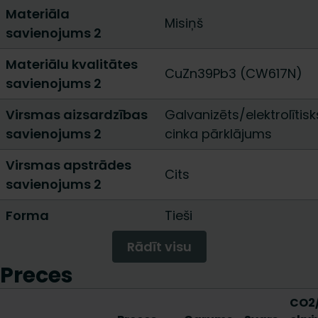
Materiāla
Misiņš
savienojums 2
Materiālu kvalitātes
CuZn39Pb3 (CW617N)
savienojums 2
Virsmas aizsardzības
Galvanizēts/elektrolītisk
savienojums 2
cinka pārklājums
Virsmas apstrādes
Cits
savienojums 2
Forma
Tieši
Rādīt visu
Preces
CO2