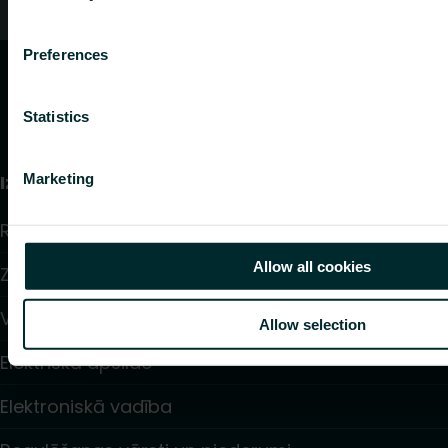
Kontakti
Preferences
Statistics
Marketing
Izstrādājumi
Radiatori un dvieļu žāvētāji
Allow all cookies
Zemgrīdas apkure un dzesēšana
Ventilatoru konvektori
Allow selection
Elektriskā apsilde
Elektroniskā vadība