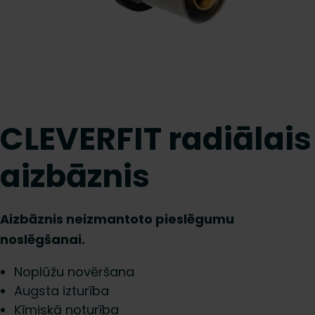
CLEVERFIT radiālais
aizbāznis
Aizbāznis neizmantoto pieslēgumu
noslēgšanai.
Noplūžu novēršana
Augsta izturība
Ķīmiskā noturība