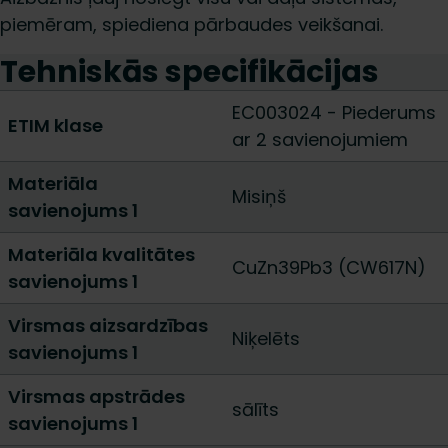
piemēram, spiediena pārbaudes veikšanai.
Tehniskās specifikācijas
EC003024 - Piederums
ETIM klase
ar 2 savienojumiem
Materiāla
Misiņš
savienojums 1
Materiāla kvalitātes
CuZn39Pb3 (CW617N)
savienojums 1
Virsmas aizsardzības
Niķelēts
savienojums 1
Virsmas apstrādes
sālīts
savienojums 1