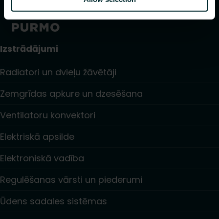
Izstrādājumi
Radiatori un dvieļu žāvētāji
Zemgrīdas apkure un dzesēšana
Ventilatoru konvektori
Elektriskā apsilde
Elektroniskā vadība
Regulēšanas vārsti un piederumi
Ūdens sadales sistēmas