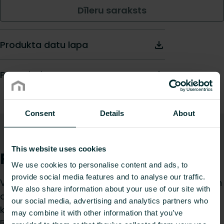
Dīleru saraksts
Produkta datu lapa
Prescription text
Consent
Details
About
Apraksts
Lejupielādes
Uz augšu
This website uses cookies
Produkta apraksts
We use cookies to personalise content and ads, to
provide social media features and to analyse our traffic.
Vido ir inovatīvs ventilatora konvektors apkurei un
We also share information about your use of our site with
dzesēšanai visu gadu, piemērots dzīvojamām un
our social media, advertising and analytics partners who
komerciālām telpām, ar augstas efektivitātes
may combine it with other information that you’ve
līdzstrāvas motoru, kompaktu dizainu, vienkāršu