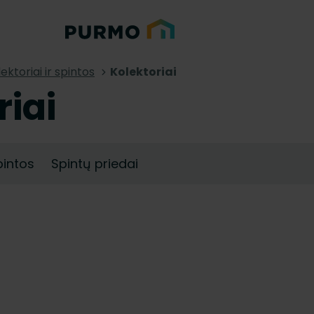
ektoriai ir spintos
Kolektoriai
riai
pintos
Spintų priedai