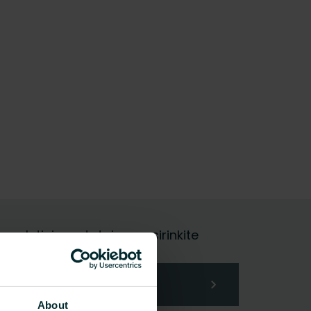
galutinis vartotojas, pasirinkite
About