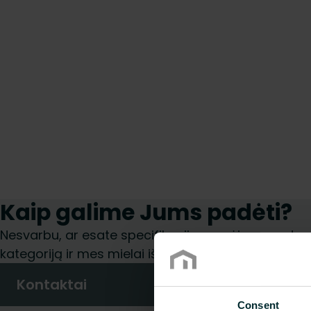
Kaip galime Jums padėti?
Nesvarbu, ar esate specifikacijų rengėjas, montuoto
kategoriją ir mes mielai išnagrinėsime jūsų užklaus
Kontaktai
Consent