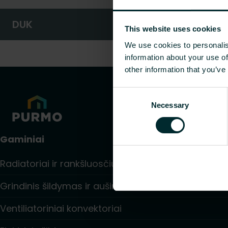
DUK
This website uses cookies
We use cookies to personalis
information about your use of
other information that you’ve
Consent
Necessary
Selection
Gaminiai
Radiatoriai ir rankšluosčių džiovintuvai
Grindinis šildymas ir aušinimas
Ventiliatoriniai konvektoriai