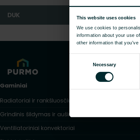
DUK
This website uses cookies
We use cookies to personalis
information about your use of
other information that you’ve
Consent
Necessary
Selection
Gaminiai
Radiatoriai ir rankšluosčių džiovintuvai
Grindinis šildymas ir aušinimas
Ventiliatoriniai konvektoriai