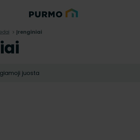
edai
Įrenginiai
iai
giamoji juosta