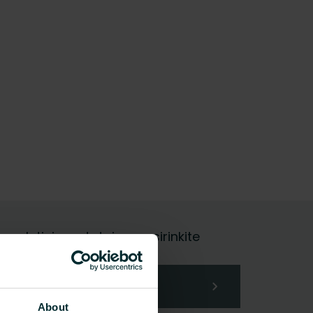
galutinis vartotojas, pasirinkite
About