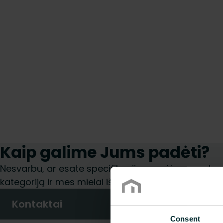
Kaip galime Jums padėti?
Nesvarbu, ar esate specifikacijų rengėjas, montuoto
kategoriją ir mes mielai išnagrinėsime jūsų užklaus
Kontaktai
Consent