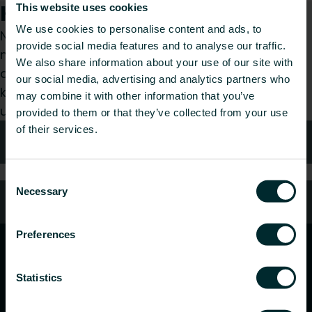
Kaip galime Jums padėti?
This website uses cookies
We use cookies to personalise content and ads, to
Nesvarbu, ar esate specifikacijų rengėjas,
provide social media features and to analyse our traffic.
montuotojas, architektas, projektuotojas,
We also share information about your use of our site with
didmenininkas ar galutinis vartotojas, pasirinkite
our social media, advertising and analytics partners who
kategoriją ir mes mielai išnagrinėsime jūsų
may combine it with other information that you’ve
užklausą.
provided to them or that they’ve collected from your use
of their services.
Kontaktai
Consent
Necessary
Selection
DUK
Preferences
Statistics