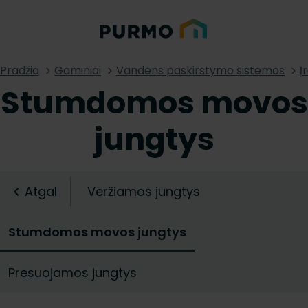
Pradžia
Gaminiai
Vandens paskirstymo sistemos
Į
Stumdomos movos
jungtys
Atgal
Veržiamos jungtys
Stumdomos movos jungtys
Presuojamos jungtys