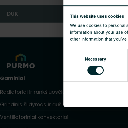
DUK
This website uses cookies
We use cookies to personalis
information about your use of
other information that you’ve
Consent
Necessary
Selection
Gaminiai
Radiatoriai ir rankšluosčių džiovintuvai
Grindinis šildymas ir aušinimas
Ventiliatoriniai konvektoriai