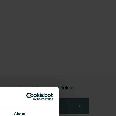
galutinis vartotojas, pasirinkite
About