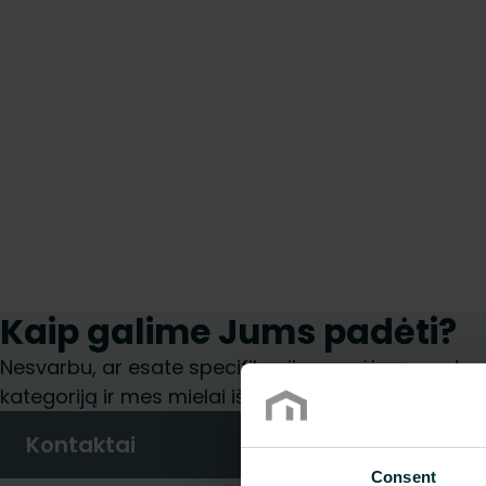
Kaip galime Jums padėti?
Nesvarbu, ar esate specifikacijų rengėjas, montuoto
kategoriją ir mes mielai išnagrinėsime jūsų užklaus
Kontaktai
Consent