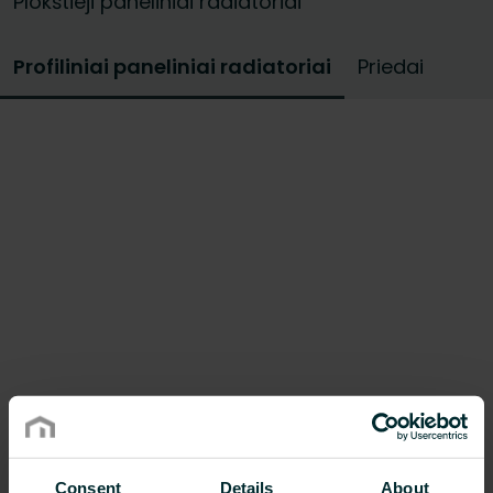
Plokštieji paneliniai radiatoriai
Profiliniai paneliniai radiatoriai
Priedai
Consent
Details
About