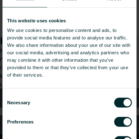
This website uses cookies
We use cookies to personalise content and ads, to
Kaip galime Jums padėti?
provide social media features and to analyse our traffic.
We also share information about your use of our site with
Nesvarbu, ar esate specifikacijų rengėjas,
our social media, advertising and analytics partners who
montuotojas, architektas, projektuotojas,
may combine it with other information that you’ve
didmenininkas ar galutinis vartotojas, pasirinkite
provided to them or that they’ve collected from your use
kategoriją ir mes mielai išnagrinėsime jūsų
of their services.
užklausą.
Consent
Kontaktai
Necessary
Selection
Preferences
DUK