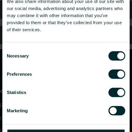
We also share information about your use of our site with
Kontaktai
our social media, advertising and analytics partners who
may combine it with other information that you’ve
provided to them or that they’ve collected from your use
of their services.
DUK
Consent
Necessary
Selection
Preferences
Gaminiai
Statistics
Radiatoriai ir rankšluosčių džiovintuvai
Marketing
Grindinis šildymas ir aušinimas
Ventiliatoriniai konvektoriai