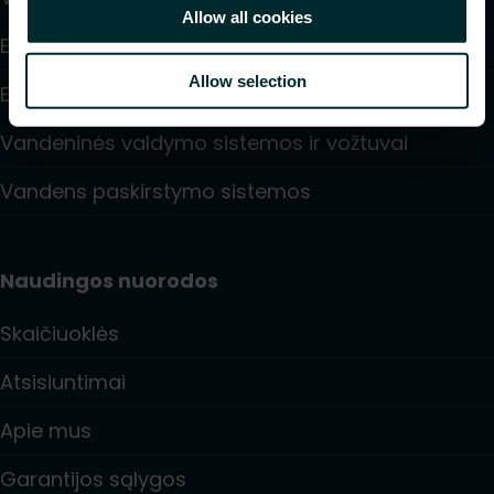
Allow all cookies
Elektrinis šildymas
Allow selection
Elektroninė valdymo sistema
Vandeninės valdymo sistemos ir vožtuvai
Vandens paskirstymo sistemos
Naudingos nuorodos
Skaičiuoklės
Atsisiuntimai
Apie mus
Garantijos sąlygos