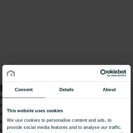
Kaip galime Jums padėti?
Consent
Details
About
Nesvarbu, ar esate specifikacijų rengėjas,
montuotojas, architektas, projektuotojas,
This website uses cookies
didmenininkas ar galutinis vartotojas, pasirinkite
We use cookies to personalise content and ads, to
kategoriją ir mes mielai išnagrinėsime jūsų
provide social media features and to analyse our traffic.
užklausą.