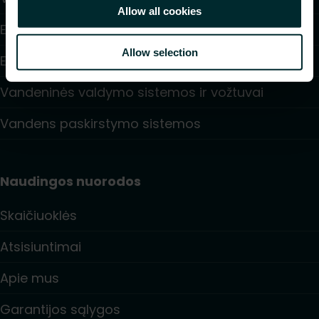
Allow all cookies
Elektrinis šildymas
Allow selection
Elektroninė valdymo sistema
Vandeninės valdymo sistemos ir vožtuvai
Vandens paskirstymo sistemos
Naudingos nuorodos
Skaičiuoklės
Atsisiuntimai
Apie mus
Garantijos sąlygos