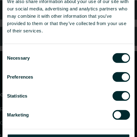
We also share information about your use of our site with
Kontaktai
our social media, advertising and analytics partners who
may combine it with other information that you’ve
provided to them or that they’ve collected from your use
of their services.
DUK
Consent
Necessary
Selection
Preferences
Gaminiai
Statistics
Radiatoriai ir rankšluosčių džiovintuvai
Marketing
Grindinis šildymas ir aušinimas
Ventiliatoriniai konvektoriai