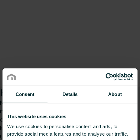
Kaip galime Jums padėti?
Consent
Details
About
Nesvarbu, ar esate specifikacijų rengėjas,
montuotojas, architektas, projektuotojas,
This website uses cookies
didmenininkas ar galutinis vartotojas, pasirinkite
We use cookies to personalise content and ads, to
kategoriją ir mes mielai išnagrinėsime jūsų
provide social media features and to analyse our traffic.
užklausą.