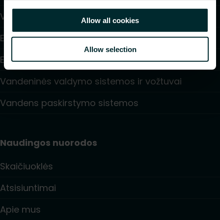
Ventiliatoriniai konvektoriai
Allow all cookies
Elektrinis šildymas
Allow selection
Elektroninė valdymo sistema
Vandeninės valdymo sistemos ir vožtuvai
Vandens paskirstymo sistemos
Naudingos nuorodos
Skaičiuoklės
Atsisiuntimai
Apie mus