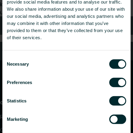
provide social media features and to analyse our traffic.
kategoriją ir mes mielai išnagrinėsime jūsų
We also share information about your use of our site with
užklausą.
our social media, advertising and analytics partners who
may combine it with other information that you’ve
Kontaktai
provided to them or that they’ve collected from your use
of their services.
DUK
Consent
Necessary
Selection
Preferences
Statistics
Gaminiai
Radiatoriai ir rankšluosčių džiovintuvai
Marketing
Grindinis šildymas ir aušinimas