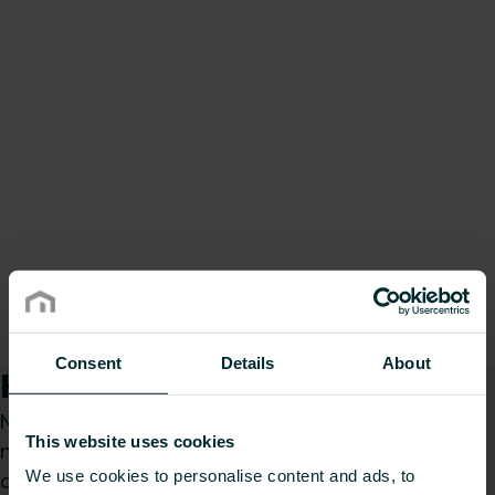
Consent
Details
About
Kaip galime Jums padėti?
Nesvarbu, ar esate specifikacijų rengėjas,
This website uses cookies
montuotojas, architektas, projektuotojas,
We use cookies to personalise content and ads, to
didmenininkas ar galutinis vartotojas, pasirinkite