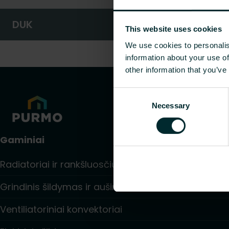
DUK
This website uses cookies
We use cookies to personalis
information about your use of
other information that you’ve
Consent
Necessary
Selection
Gaminiai
Radiatoriai ir rankšluosčių džiovintuvai
Grindinis šildymas ir aušinimas
Ventiliatoriniai konvektoriai