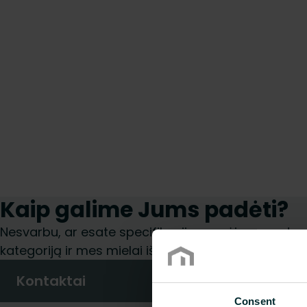
Kaip galime Jums padėti?
Nesvarbu, ar esate specifikacijų rengėjas, montuoto
kategoriją ir mes mielai išnagrinėsime jūsų užklaus
Kontaktai
Consent