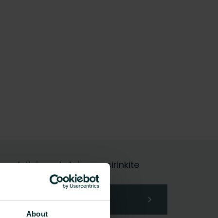
galutinis vartotojas, pasirinkite
About