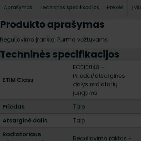
Aprašymas
Techninės specifikacijos
Prekės
Į vi
Produkto aprašymas
Reguliavimo įrankiai Purmo vožtuvams
Techninės specifikacijos
EC010048 -
Priedai/atsarginės
ETIM Class
dalys radiatorių
jungtims
Priedas
Taip
Atsarginė dalis
Taip
Radiatoriaus
Reguliavimo raktas
-