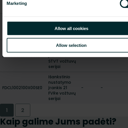
vožtuvų
Marketing
serijai
Išankstinio
nustatymo
FDCL1000900X00SE0
-
-
Allow all cookies
įrankis 9 FLK
jungtims
Išankstinio
Allow selection
nustatymo
FDCL1001800X00SE0
įrankis 18
-
-
STVT vožtuvų
serijai
Išankstinio
nustatymo
FDCL1002100X00SE0
įrankis 21
-
-
FVRe vožtuvų
serijai
1
2
Kaip galime Jums padėti?