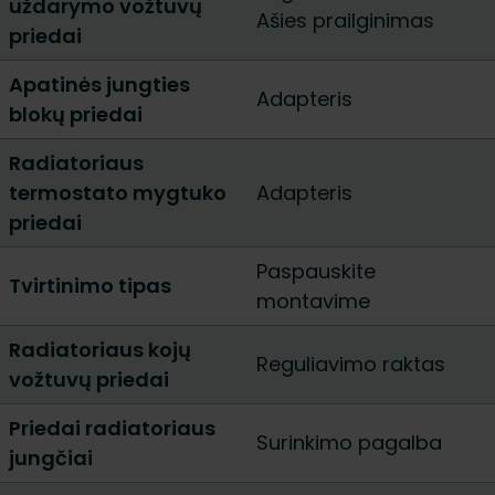
uždarymo vožtuvų
Ašies prailginimas
priedai
Apatinės jungties
Adapteris
blokų priedai
Radiatoriaus
termostato mygtuko
Adapteris
priedai
Paspauskite
Tvirtinimo tipas
montavime
Radiatoriaus kojų
Reguliavimo raktas
vožtuvų priedai
Priedai radiatoriaus
Surinkimo pagalba
jungčiai