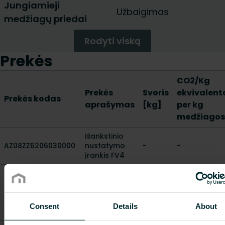
Jungiamieji
Užbaigimas
medžiagų priedai
Rodyti viską
Prekės
CO2/Kg
Prekės
Svoris
ekvivalent
Prekės kodas
aprašymas
[kg]
per kg
medžiagos
Išankstinio
AZ08ZZ6206030000
nustatymo
-
-
įrankis FV4
Išankstinio
nustatymo
FDCL1000100X00SE0
įrankis 1 AN
-
-
vožtuvų
Consent
Details
About
serijai