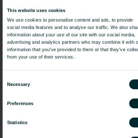
Išankstinio
nustatymo
This website uses cookies
FDCL1000200X00SE0
-
-
įrankis 2 RN15
We use cookies to personalise content and ads, to provide
vožtuvui
social media features and to analyse our traffic. We also sha
Išankstinio
information about your use of our site with our social media,
nustatymo
FDCL1000300X00SE0
-
-
advertising and analytics partners who may combine it with o
įrankis 3 RNT
įdėklui
information that you’ve provided to them or that they’ve colle
from your use of their services.
Išankstinio
nustatymo
FDCL1000400X00SE0
-
-
įrankis 4 FLEX
jungtims
Consent
Necessary
Selection
Išankstinio
nustatymo
FDCL1000500X00SE0
įrankis 5 FV
-
-
Preferences
vožtuvų
serijai
Statistics
Išankstinio
nustatymo
FDCL1000800X00SE0
įrankis 8 FFVX
-
-