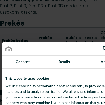
Plint P, Plint R, Plint PD ir Plint RD modeliams;
užsakomi atskirai.
Prekės
C
Prekės
Aukštis
Svoris
ek
Prekės kodas
aprašymas
[mm]
[kg]
pe
m
FLOOR BR.
Consent
Details
Ab
AGU5BS5115684800
200 T21S +
-
-
-
ACC.
FLOOR BR.
This website uses cookies
AGU5BS5115684900
200 T22-44 +
-
-
-
ACC.
We use cookies to personalise content and ads, to provide s
Kaip galime Jums padėti?
features and to analyse our traffic. We also share informatio
your use of our site with our social media, advertising and an
Nesvarbu, ar esate specifikacijų rengėjas,
partners who may combine it with other information that you’