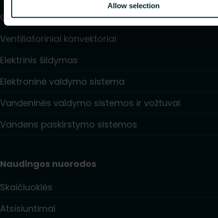
Allow selection
Grindinis šildymas ir aušinimas
Ventiliatoriniai konvektoriai
Elektrinis šildymas
Elektroninė valdymo sistema
Vandeninės valdymo sistemos ir vožtuvai
Vandens paskirstymo sistemos
Naudingos nuorodos
Skaičiuoklės
Atsisiuntimai