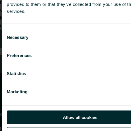
montuotojas, architektas, projektuotojas,
provided to them or that they’ve collected from your use of th
didmenininkas ar galutinis vartotojas, pasirinkite
services.
kategoriją ir mes mielai išnagrinėsime jūsų
užklausą.
Consent
Kontaktai
Necessary
Selection
Preferences
DUK
Statistics
Marketing
Gaminiai
Allow all cookies
Radiatoriai ir rankšluosčių džiovintuvai