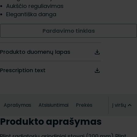
Aukščio reguliavimas
Elegantiška danga
Pardavimo tinklas
Produkto duomenų lapas
Prescription text
Aprašymas
Atsisiuntimai
Prekės
Į viršų
Produkto aprašymas
Plint radiatorių grindiniai stovai (200 mm) Plint,