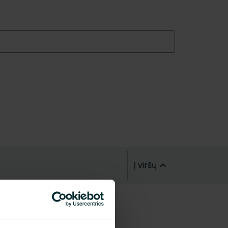
Į viršų