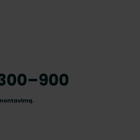
 H300–900
į montavimą.