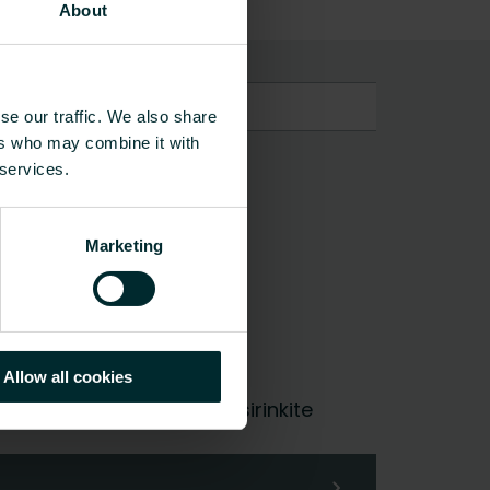
About
ėjimo konsolė
se our traffic. We also share
ers who may combine it with
 services.
Marketing
edžiagos
Allow all cookies
galutinis vartotojas, pasirinkite