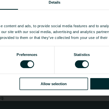
Details
EC010209 - Radiatoriaus stov
e content and ads, to provide social media features and to analy
 our site with our social media, advertising and analytics partn
1.1
 provided to them or that they’ve collected from your use of their
Rodyti viską
Preferences
Statistics
s [mm]
Svoris [kg]
CO2/Kg ekvivalentas per kg m
1.1
-
Allow selection
jas, architektas, projektuotojas, didmenininkas ar 
ą.