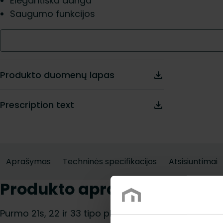
Elegantiška danga
Saugumo funkcijos
Produkto duomenų lapas
Prescription text
Aprašymas
Techninės specifikacijos
Atsisiuntimai
Produkto aprašymas
Purmo 21s, 22 ir 33 tipo plokščiųjų radiatorių grin