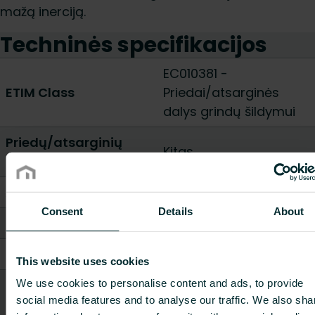
mažą inerciją.
Techninės specifikacijos
EC010381 -
ETIM Class
Priedai/atsarginės
dalys grindų šildymui
Priedų/atsarginių
Kitas
dalių tipas
Aukštis [mm]
1
-
300
Consent
Details
About
8Plotis / Ilgis [mm]
150
-
1000
Gylis [mm]
1000
-
1050
This website uses cookies
Svoris [kg]
12.2
-
35
We use cookies to personalise content and ads, to provide
social media features and to analyse our traffic. We also sha