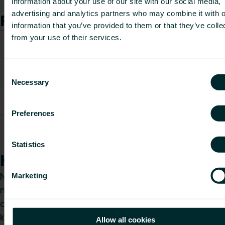
Rodyti viską
information about your use of our site with our social media,
advertising and analytics partners who may combine it with o
Prekės
information that you’ve provided to them or that they’ve colle
from your use of their services.
CO2/Kg
Prekės
Svoris
ekvivalen
Prekės kodas
aprašymas
[kg]
per kg
Consent
medžiago
Necessary
Selection
TS14 PE- Foil
FBNAC00000P75800
12.2
-
0,15 mm
Preferences
TS14 Heat
FBNAG00470009800
leading fin
35
-
1000 mm
Statistics
Kaip galime Jums padėti?
Nesvarbu, ar esate specifikacijų rengėjas,
Marketing
montuotojas, architektas, projektuotojas,
didmenininkas ar galutinis vartotojas, pasirinkite
kategoriją ir mes mielai išnagrinėsime jūsų
Allow all cookies