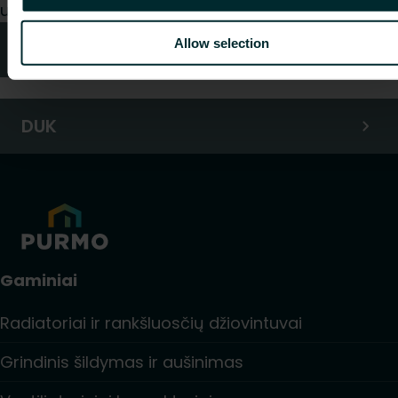
užklausą.
Allow selection
Kontaktai
DUK
Gaminiai
Radiatoriai ir rankšluosčių džiovintuvai
Grindinis šildymas ir aušinimas